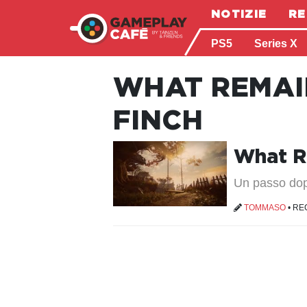
NOTIZIE
RE
PS5
Series X
WHAT REMAI
FINCH
What R
Un passo dopo
TOMMASO
•
RE