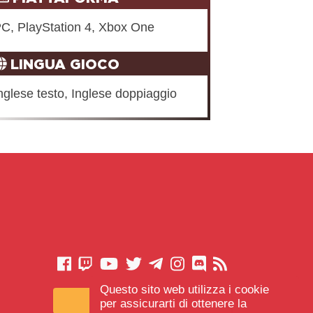
C, PlayStation 4, Xbox One
LINGUA GIOCO
nglese testo, Inglese doppiaggio
Questo sito web utilizza i cookie
CONTATTACI
per assicurarti di ottenere la