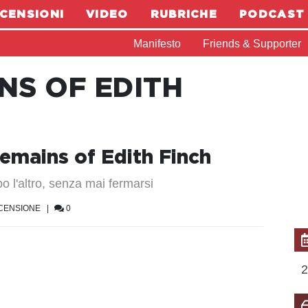
CENSIONI
VIDEO
RUBRICHE
PODCAST
Manifesto
Friends & Supporter
NS OF EDITH
emains of Edith Finch
 l'altro, senza mai fermarsi
CENSIONE
|
0
2