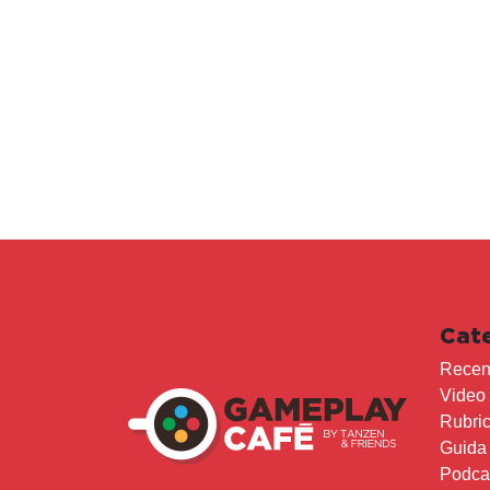
Cat
Recen
Video
Rubri
Guida
Podca