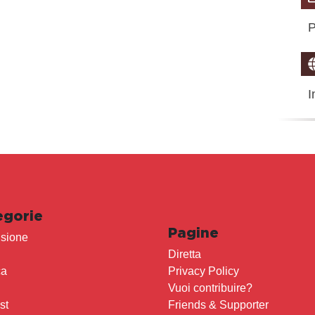
P
I
egorie
Pagine
sione
Diretta
ca
Privacy Policy
Vuoi contribuire?
st
Friends & Supporter