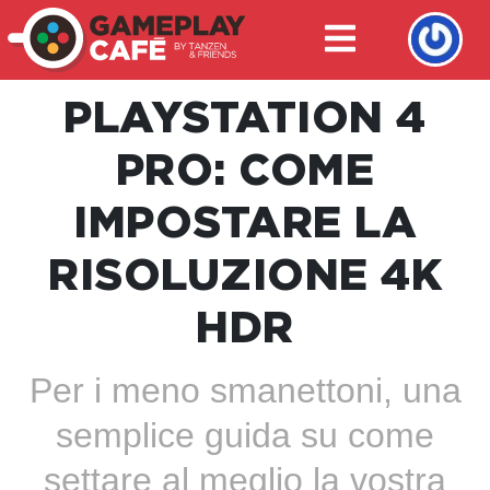
PLAYSTATION 4
PRO: COME
IMPOSTARE LA
RISOLUZIONE 4K
HDR
Per i meno smanettoni, una
semplice guida su come
settare al meglio la vostra