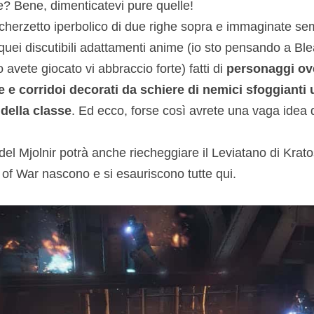
e? Bene, dimenticatevi pure quelle!
scherzetto iperbolico di due righe sopra e immaginate se
i quei discutibili adattamenti anime (io sto pensando a Bl
avete giocato vi abbraccio forte) fatti di
personaggi ov
e e corridoi decorati da schiere di nemici sfoggiant
 della classe
. Ed ecco, forse così avrete una vaga idea 
o del Mjolnir potrà anche riecheggiare il Leviatano di Krat
 of War nascono e si esauriscono tutte qui.