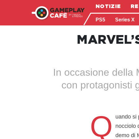
NOTIZIE
RE
PS5
Series X
MARVEL’S
In occasione della
con protagonisti g
Q
uando si p
nocciolo 
demo di M