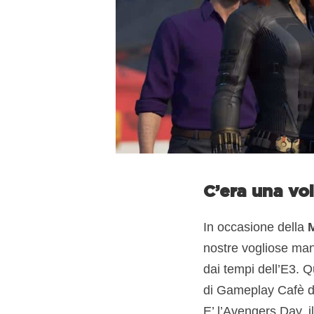
C’era una vo
In occasione della
nostre vogliose man
dai tempi dell’E3. Q
di Gameplay Cafè d
E’ l’Avengers Day, il