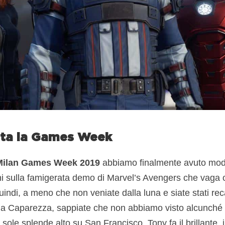
lta la Games Week
Milan Games Week 2019
abbiamo finalmente avuto modo
i sulla famigerata demo di Marvel’s Avengers che vaga orm
uindi, a meno che non veniate dalla luna e siate stati rec
a Caparezza, sappiate che non abbiamo visto alcunché 
 sole splende alto su San Francisco, Tony fa il brillante, i