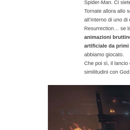
Spider-Man. Ci siet
Tornate allora allo 
all’interno di uno d
Resurrection… se lo 
animazioni bruttin
artificiale da primi
abbiamo giocato.
Che poi sì, il lanci
similitudini con God