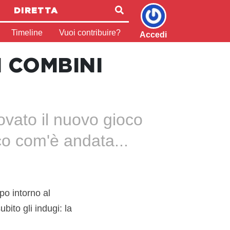
DIRETTA
Timeline
Vuoi contribuire?
Accedi
I COMBINI
?
vato il nuovo gioco
cco com'è andata...
ppo intorno al
bito gli indugi: la