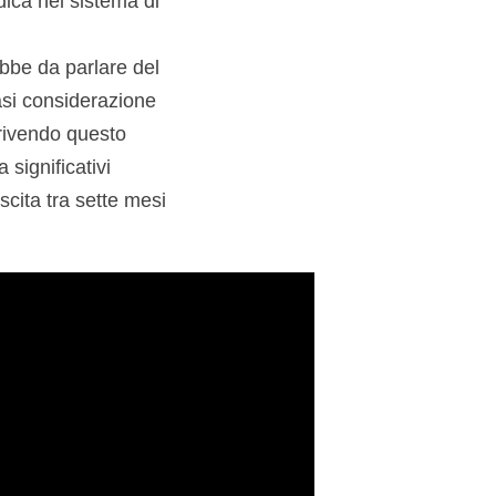
dica nel sistema di
bbe da parlare del
asi considerazione
crivendo questo
significativi
scita tra sette mesi