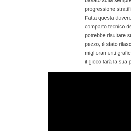
basato sulla semprev
progressione stratifi
Fatta questa dovero
comparto tecnico del
potrebbe risultare s
pezzo, è stato rilas
miglioramenti grafic
il gioco farà la sua 