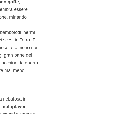
ono goffe,
 sembra essere
zione, minando
i bambolotti inermi
i scesi in Terra. E
gioco, o almeno non
, gran parte del
 macchine da guerra
ire mai meno!
a nebulosa in
 multiplayer
,