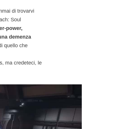
mmai di trovarvi
each: Soul
er-power,
i una demenza
di quello che
os, ma credeteci, le