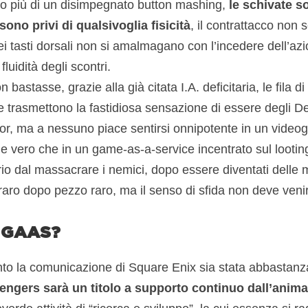
co più di un disimpegnato button mashing,
le schivate s
sono privi di qualsivoglia fisicità
, il contrattacco non
 dei tasti dorsali non si amalmagano con l’incedere dell’a
fluidità degli scontri.
 bastasse, grazie alla già citata I.A. deficitaria, le fila d
re trasmettono la fastidiosa sensazione di essere degli De
or, ma a nessuno piace sentirsi onnipotente in un video
e vero che in un game-as-a-service incentrato sul looting
rio dal massacrare i nemici, dopo essere diventati delle
o raro dopo pezzo raro, ma il senso di sfida non deve ven
o GAAS?
to la comunicazione di Square Enix sia stata abbastanz
engers sarà un titolo a supporto continuo dall’anima