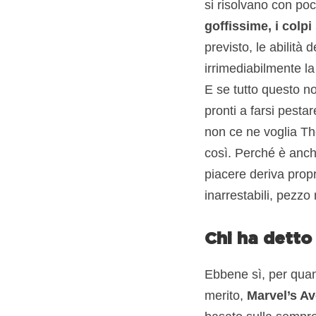
si risolvano con po
goffissime, i colpi 
previsto, le abilità
irrimediabilmente la 
E se tutto questo non
pronti a farsi pesta
non ce ne voglia Th
così. Perché è anch
piacere deriva prop
inarrestabili, pezz
Chi ha dett
Ebbene sì, per quan
merito,
Marvel’s Av