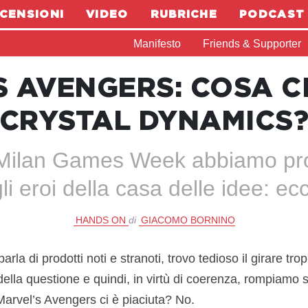
CENSIONI
VIDEO
RUBRICHE
PODCAST
Manifesto
Friends & Supporter
 AVENGERS: COSA C
CRYSTAL DYNAMICS
 Milan Games Week abbiamo pro
li eroi della casa delle idee: e
HANDS ON
di
GIACOMO BORNINO
arla di prodotti noti e stranoti, trovo tedioso il girare tro
della questione e quindi, in virtù di coerenza, rompiamo su
arvel’s Avengers ci è piaciuta? No.