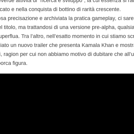
erde attività di “ricerca e sviluppo”, la cui essenza si ra
cato e nella conquista di bottino di rarità crescente.
sa precisazione e archiviata la pratica gameplay, ci sare
 titolo, ma trattandosi di una versione pre-alpha, qualsi
uperflua. Tra l’altro, nell’esatto momento in cui stiamo s
ciato un nuovo trailer che presenta Kamala Khan e mostra 
i, ragion per cui non abbiamo motivo di dubitare che all’u
porca figura.