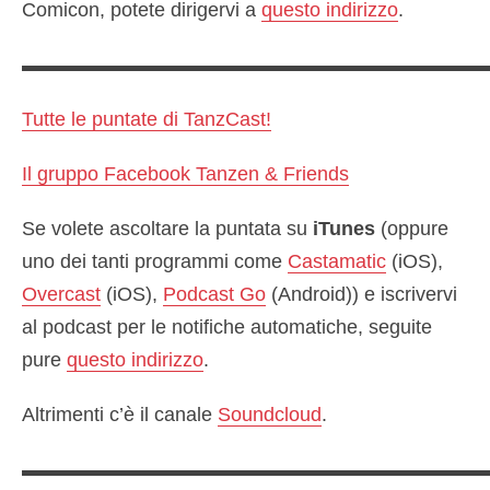
Comicon, potete dirigervi a
questo indirizzo
.
▬▬▬▬▬▬▬▬▬▬▬▬▬▬▬▬▬▬▬▬▬▬▬
Tutte le puntate di TanzCast!
Il gruppo Facebook Tanzen & Friends
Se volete ascoltare la puntata su
iTunes
(oppure
uno dei tanti programmi come
Castamatic
(iOS),
Overcast
(iOS),
Podcast Go
(Android)) e iscrivervi
al podcast per le notifiche automatiche, seguite
pure
questo indirizzo
.
Altrimenti c’è il canale
Soundcloud
.
▬▬▬▬▬▬▬▬▬▬▬▬▬▬▬▬▬▬▬▬▬▬▬