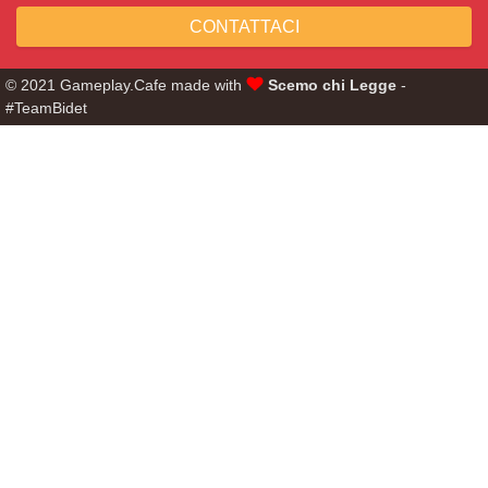
CONTATTACI
© 2021 Gameplay.Cafe made with
Scemo chi Legge
-
#TeamBidet