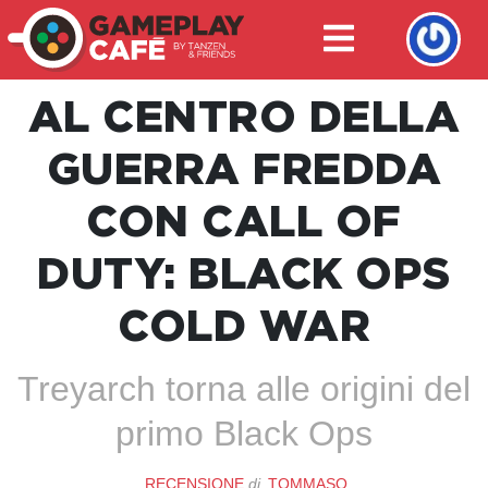
AL CENTRO DELLA
GUERRA FREDDA
CON CALL OF
DUTY: BLACK OPS
COLD WAR
Treyarch torna alle origini del
primo Black Ops
RECENSIONE
di
TOMMASO