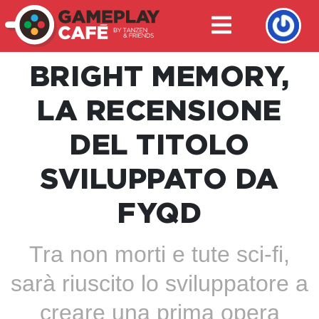
BRIGHT MEMORY,
LA RECENSIONE
DEL TITOLO
SVILUPPATO DA
FYQD
Tra non morti e tute sci-fi,
sarà riuscito lo sviluppatore a
creare una prima opera