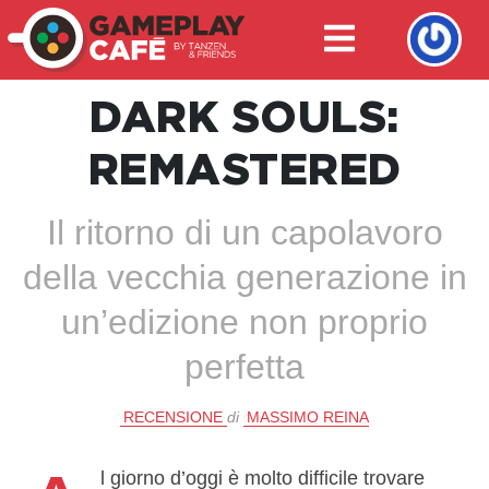
DARK SOULS:
REMASTERED
Il ritorno di un capolavoro
della vecchia generazione in
un’edizione non proprio
perfetta
RECENSIONE
di
MASSIMO REINA
l giorno d’oggi è molto difficile trovare