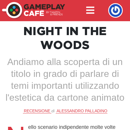
NIGHT IN THE
WOODS
Andiamo alla scoperta di un
titolo in grado di parlare di
temi importanti utilizzando
l'estetica da cartone animato
RECENSIONE
di
ALESSANDRO PALLADINO
ello scenario indipendente molte volte