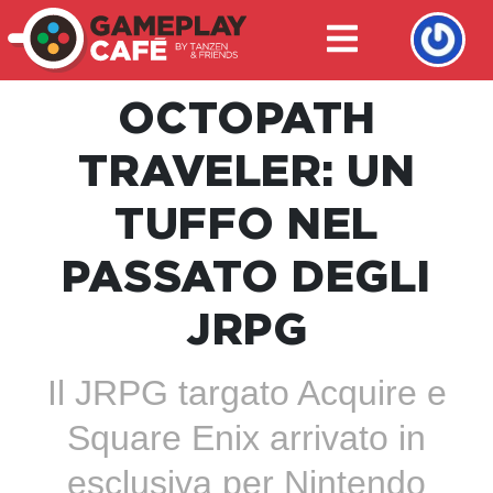
OCTOPATH
TRAVELER: UN
TUFFO NEL
PASSATO DEGLI
JRPG
Il JRPG targato Acquire e
Square Enix arrivato in
esclusiva per Nintendo