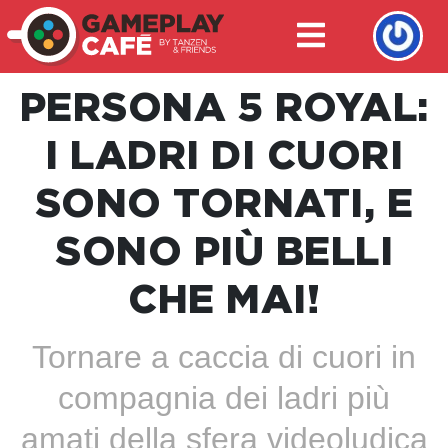
PERSONA 5 ROYAL:
I LADRI DI CUORI
SONO TORNATI, E
SONO PIÙ BELLI
CHE MAI!
Tornare a caccia di cuori in
compagnia dei ladri più
amati della sfera videoludica