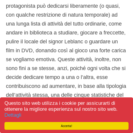
protagonista può dedicarsi liberamente (o quasi,
con qualche restrizione di natura temporale) ad
una lunga lista di attività del tutto ordinarie, come
andare in biblioteca a studiare, giocare a freccette,
pulire il locale del signor Leblanc o guardare un
film in DVD, donando così al gioco una forte carica
se vogliamo emotiva. Queste attività, inoltre, non
sono fini a se stesse, anzi, poiché ogni volta che si
decide dedicare tempo a una o l’altra, esse
contribuiscono ad aumentare, in base alla tipologia
dell’attività stessa, una delle cinque statistiche del
Questo sito web utilizza i cookie per assicurarti di
personaggio: conoscenza, fascino, gentilezza,
ottenere la migliore esperienza sul nostro sito web.
perizia e coraggio. Portare avanti queste
Dettagli
statistiche, manco a dirlo, risulta fondamentale per
Accetta!
sviluppare i rapporti interpersonali del nostro alter