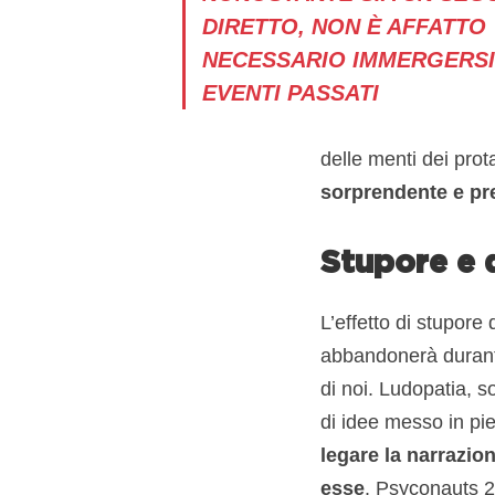
DIRETTO, NON È AFFATTO
NECESSARIO IMMERGERSI
EVENTI PASSATI
delle menti dei prot
sorprendente e pr
Stupore e d
L’effetto di stupore
abbandonerà durante 
di noi. Ludopatia, s
di idee messo in pied
legare la narrazio
esse
. Psyconauts 2 