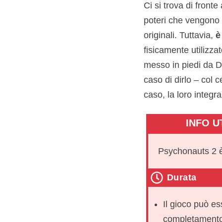
Ci si trova di front
poteri che vengono a
originali. Tuttavia,
è
fisicamente utilizza
messo in piedi da D
caso di dirlo – col 
caso, la loro integra
INFO UT
Psychonauts 2 è
Durata
Il gioco può es
completamento