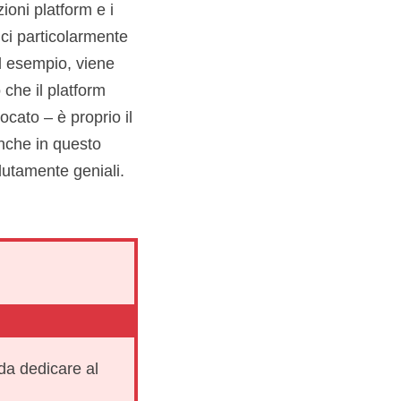
ioni platform e i
ici particolarmente
d esempio, viene
 che il platform
cato – è proprio il
anche in questo
olutamente geniali.
 da dedicare al