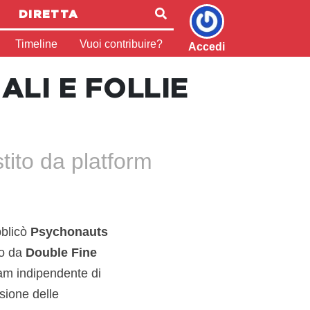
DIRETTA
Timeline
Vuoi contribuire?
Accedi
LI E FOLLIE
tito da platform
blicò
Psychonauts
ato da
Double Fine
am indipendente di
sione delle