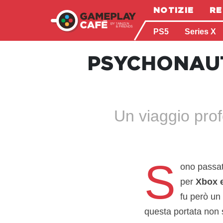
NOTIZIE
RE
PS5
Series X
PSYCHONAUT
Un viaggio prof
S
ono passat
per
Xbox e
fu però un
questa portata non s