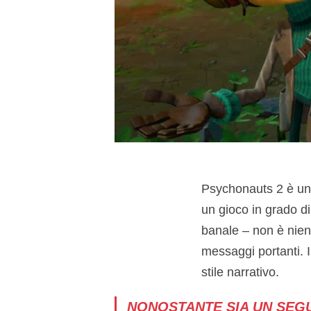
Psychonauts 2 è un 
un gioco in grado d
banale – non è nient
messaggi portanti. 
stile narrativo.
NONOSTANTE SIA UN SEG