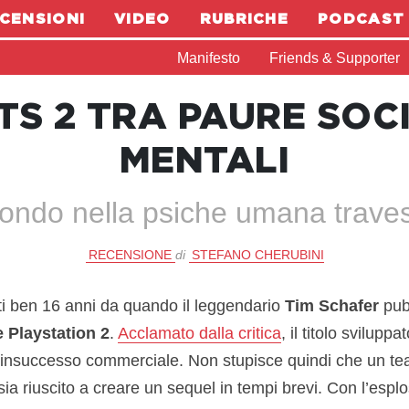
CENSIONI
VIDEO
RUBRICHE
PODCAST
Manifesto
Friends & Supporter
S 2 TRA PAURE SOCIA
MENTALI
ondo nella psiche umana traves
RECENSIONE
di
STEFANO CHERUBINI
i ben 16 anni da quando il leggendario
Tim Schafer
pub
 Playstation 2
.
Acclamato dalla critica
, il titolo svilupp
 insuccesso commerciale. Non stupisce quindi che un te
ia riuscito a creare un sequel in tempi brevi. Con l’esplo