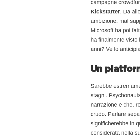
campagne crowdfun
Kickstarter
. Da all
ambizione, mal supp
Microsoft ha poi fatt
ha finalmente visto l
anni? Ve lo anticipi
Un platfor
Sarebbe estremament
stagni. Psychonauts 
narrazione e che, re
crudo. Parlare separ
significherebbe in q
considerata nella su