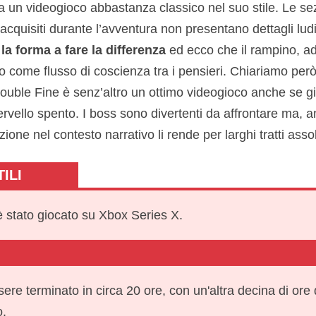
e a un videogioco abbastanza classico nel suo stile. Le sez
cquisiti durante l’avventura non presentano dettagli lud
 la forma a fare la differenza
ed ecco che il rampino, a
to come flusso di coscienza tra i pensieri. Chiariamo però
ouble Fine è senz’altro un ottimo videogioco anche se gio
cervello spento. I boss sono divertenti da affrontare ma, 
zione nel contesto narrativo li rende per larghi tratti ass
ILI
 stato giocato su Xbox Series X.
sere terminato in circa 20 ore, con un'altra decina di ore
.