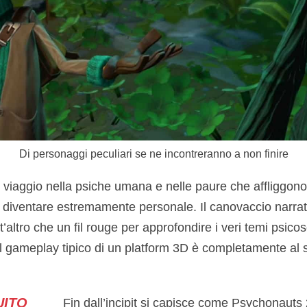
Di personaggi peculiari se ne incontreranno a non finire
viaggio nella psiche umana e nelle paure che affliggono 
i diventare estremamente personale. Il canovaccio narr
’altro che un fil rouge per approfondire i veri temi psicos
Il gameplay tipico di un platform 3D è completamente al s
UITO
Fin dall’incipit si capisce come Psychonauts