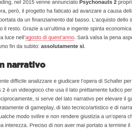
ding, nel 2015 venne annunciato
Psychonauts 2
propri
ora, però, il progetto ha faticato ad avanzare a causa del
ortata da un finanziamento dal basso. L’acquisto dello s
o il resto. Grazie a un’ultima e ingente spinta economica al
a luce nell’
agosto di quest’anno
. Sarà valsa la pena aspe
amo fin da subito:
assolutamente sì
.
m narrativo
e difficile analizzare e giudicare l’opera di Schafer pe
2 è un videogioco che usa il lato prettamente ludico per
ciprocamente, si serve del lato narrativo per elevare il
atamente di gameplay, di lato tecnico/artistico e di narr
ualche modo svilire e non rendere giustizia a un’opera c
a interezza. Preciso di non aver mai portato a termine il 