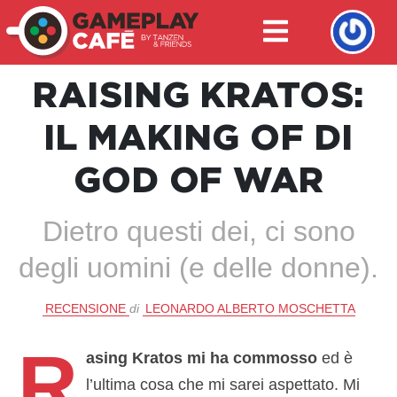
RAISING KRATOS:
IL MAKING OF DI
GOD OF WAR
Dietro questi dei, ci sono
degli uomini (e delle donne).
RECENSIONE
di
LEONARDO ALBERTO MOSCHETTA
R
asing Kratos mi ha commosso
ed è
l’ultima cosa che mi sarei aspettato. Mi