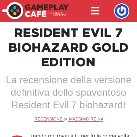
RESIDENT EVIL 7
BIOHAZARD GOLD
EDITION
La recensione della versione
definitiva dello spaventoso
Resident Evil 7 biohazard!
RECENSIONE
di
MASSIMO REINA
uando mi trovai a tu per tu la prima volta