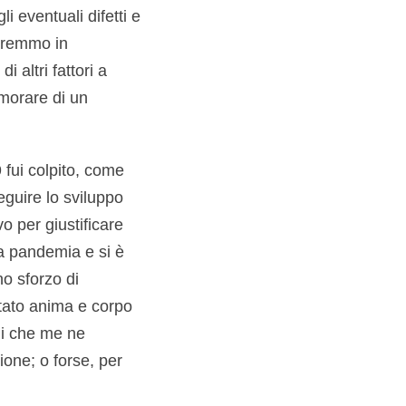
 eventuali difetti e
daremmo in
 altri fattori a
morare di un
 fui colpito, come
eguire lo sviluppo
o per giustificare
la pandemia e si è
no sforzo di
ttato anima e corpo
ni che me ne
ione; o forse, per