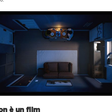
o.
on è un film