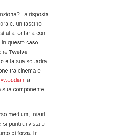
unziona? La risposta
porale, un fascino
si alla lontana con
e in questo caso
 che
Twelve
o e la sua squadra
ione tra cinema e
ollywoodiani
al
la sua componente
so medium, infatti,
rsi punti di vista o
nto di forza. In