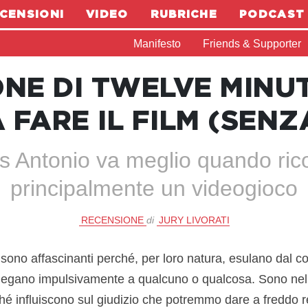
CENSIONI
VIDEO
RUBRICHE
PODCAST
Manifesto
Friends & Supporter
NE DI TWELVE MINUT
FARE IL FILM (SENZ
is Antonio va meglio quando ric
principalmente un videogioco
RECENSIONE
di
JURY LIVORATI
 sono affascinanti perché, per loro natura, esulano dal co
ci legano impulsivamente a qualcuno o qualcosa. Sono n
ché influiscono sul giudizio che potremmo dare a freddo r