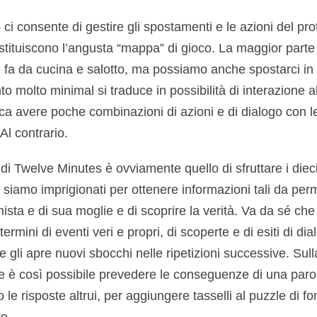
o
ci consente di gestire gli spostamenti e le azioni del pr
ostituiscono l’angusta “mappa” di gioco. La maggior parte
e fa da cucina e salotto, ma possiamo anche spostarci in 
molto minimal si traduce in possibilità di interazione altr
ca avere poche combinazioni di azioni e di dialogo con le
Al contrario.
di Twelve Minutes è ovviamente quello di sfruttare i dieci
siamo imprigionati per ottenere informazioni tali da per
nista e di sua moglie e di scoprire la verità. Va da sé c
 termini di eventi veri e propri, di scoperte e di esiti di di
gli apre nuovi sbocchi nelle ripetizioni successive. Sull
te è così possibile prevedere le conseguenze di una parol
o le risposte altrui, per aggiungere tasselli al puzzle di fo