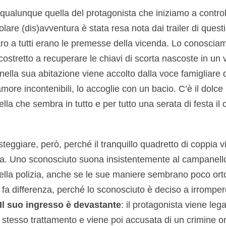
alunque quella del protagonista che iniziamo a controlla
olare (dis)avventura è stata resa nota dai trailer di quest
ro a tutti erano le premesse della vicenda. Lo conosciam
ostretto a recuperare le chiavi di scorta nascoste in un
 nella sua abitazione viene accolto dalla voce famigliare 
more incontenibili, lo accoglie con un bacio. C’è il dolce
uella che sembra in tutto e per tutto una serata di festa il
teggiare, però, perché il tranquillo quadretto di coppia 
sa. Uno sconosciuto suona insistentemente al campanello
ella polizia, anche se le sue maniere sembrano poco ort
fa differenza, perché lo sconosciuto è deciso a irrompe
Il suo ingresso è devastante
: il protagonista viene lega
 stesso trattamento e viene poi accusata di un crimine orri