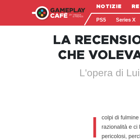
NOTIZIE
RE
PS5
Series X
LA RECENSIO
CHE VOLEVA 
L'opera di Lu
I
colpi di fulmine
razionalità e 
pericolosi, per