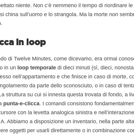
ttato niente. Non c’è nemmeno il tempo di riordinare le 
 si china sull’uomo e lo strangola. Ma la morte non sembr
.
cca in loop
do di Twelve Minutes, come dicevamo, era ormai conosci
to in un
loop temporale
di dieci minuti (sì, dieci, nonostan
gresso nell’appartamento e che finisce in caso di morte, 
ngolamento da parte dello sconosciuto, o in caso di tenta
a struttura su cui si innesta questa trovata di fondo, a li
ra
punta-e-clicca
. I comandi consistono fondamentalmen
rsore con la levetta analogica sinistra e nell’interazione 
 A. Abbiamo a disposizione un inventario, nella parte alt
ere oggetti per usarli direttamente o in combinazione con 