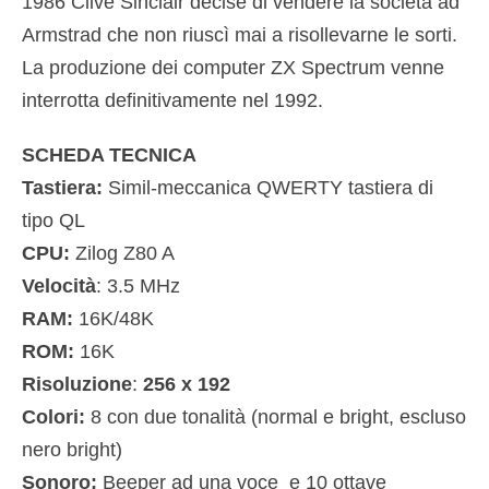
1986 Clive Sinclair decise di vendere la società ad
Armstrad che non riuscì mai a risollevarne le sorti.
La produzione dei computer ZX Spectrum venne
interrotta definitivamente nel 1992.
SCHEDA TECNICA
Tastiera:
Simil-meccanica QWERTY tastiera di
tipo QL
CPU:
Zilog Z80 A
Velocità
: 3.5 MHz
RAM:
16K/48K
ROM:
16K
Risoluzione
:
256 x 192
Colori:
8 con due tonalità (normal e bright, escluso
nero bright)
Sonoro:
Beeper ad una voce e 10 ottave