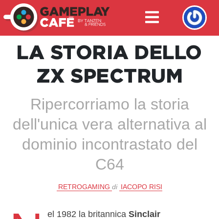
LA STORIA DELLO
ZX SPECTRUM
Ripercorriamo la storia
dell'unica vera alternativa al
dominio incontrastato del
C64
RETROGAMING
di
IACOPO RISI
el 1982 la britannica
Sinclair