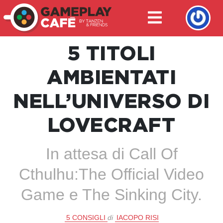
5 TITOLI
AMBIENTATI
NELL’UNIVERSO DI
LOVECRAFT
In attesa di Call Of
Cthulhu:The Official Video
Game e The Sinking City.
5 CONSIGLI
di
IACOPO RISI