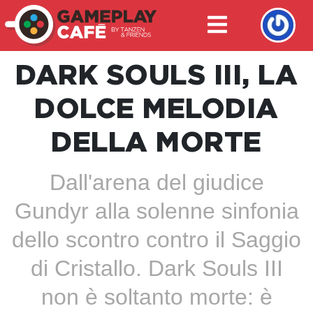
DARK SOULS III, LA
DOLCE MELODIA
DELLA MORTE
Dall'arena del giudice
Gundyr alla solenne sinfonia
dello scontro contro il Saggio
di Cristallo. Dark Souls III
non è soltanto morte: è