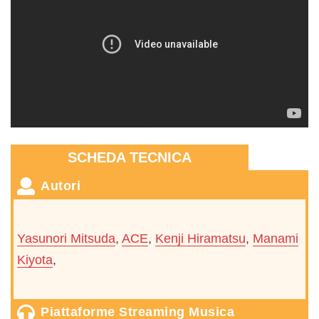
SCHEDA TECNICA
Autori
Yasunori Mitsuda
,
ACE
,
Kenji Hiramatsu
,
Manami
Kiyota
,
Piattaforme Streaming Musica