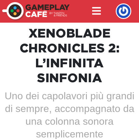
XENOBLADE
CHRONICLES 2:
L’INFINITA
SINFONIA
Uno dei capolavori più grandi
di sempre, accompagnato da
una colonna sonora
semplicemente