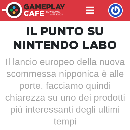
IL PUNTO SU
NINTENDO LABO
Il lancio europeo della nuova
scommessa nipponica è alle
porte, facciamo quindi
chiarezza su uno dei prodotti
più interessanti degli ultimi
tempi