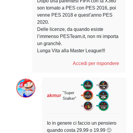
Dopo una parentesi FIFA con la X360
son tornato a PES con PES 2016, poi
venne PES 2018 e quest’anno PES
2020.
Delle licenze, da quando esiste
l’immenso PESTeam.it, non mi importa
un granchè.
Lunga Vita alla Master League!!!
Accedi per rispondere
"Super
akmur
Stalker"
Io in genere ci faccio un pensiero
quando costa 29.99 o 19.99 🙂