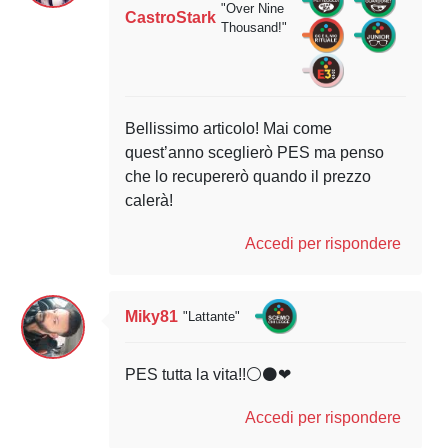
"Over Nine
CastroStark
Thousand!"
Bellissimo articolo! Mai come
quest’anno sceglierò PES ma penso
che lo recupererò quando il prezzo
calerà!
Accedi per rispondere
Miky81
"Lattante"
PES tutta la vita!!⚪⚫❤
Accedi per rispondere