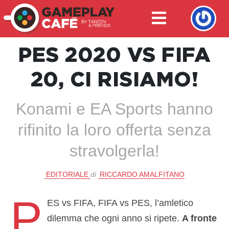
PES 2020 VS FIFA
20, CI RISIAMO!
Konami e EA Sports hanno
rifinito la loro offerta senza
stravolgerla!
EDITORIALE
di
RICCARDO AMALFITANO
P
ES vs FIFA, FIFA vs PES, l’amletico
dilemma che ogni anno si ripete.
A fronte