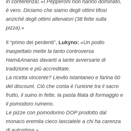
in conferenza
:
«
I Pepperoni non hanno dominato,
è vero. Diciamo che siamo degli ottimi tifosi
anziché degli ottimi allenatori (38 fette sulla
pizza).
»
Il “primo dei perdenti”,
Lukyno:
«
Un podio
inaspettato mette la tanto controversa
Ham&Ananas davanti a tante avversarie di
tradizione e più accreditate.
La ricetta vincente? Lievito istantaneo e farina 00
del discount. Ciò che conta è l’unione tra il sacro
frutto, il suino in fette, la pasta filata di formaggio e
il pomodoro rumeno.
Le pizze con pomodorino DOP prodotto dal
monaco eremita cieco lasciatele a chi ha carenza
di autostima
.»