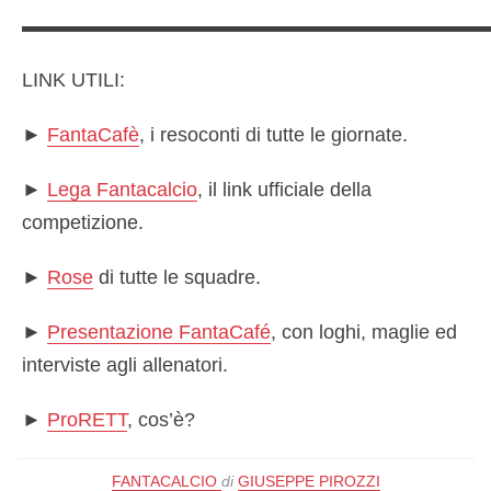
▬▬▬▬▬▬▬▬▬▬▬▬▬▬▬▬▬▬▬▬▬▬▬
LINK UTILI:
►
FantaCafè
, i resoconti di tutte le giornate.
►
Lega Fantacalcio
, il link ufficiale della
competizione.
►
Rose
di tutte le squadre.
►
Presentazione FantaCafé
, con loghi, maglie ed
interviste agli allenatori.
►
ProRETT
, cos’è?
FANTACALCIO
di
GIUSEPPE PIROZZI