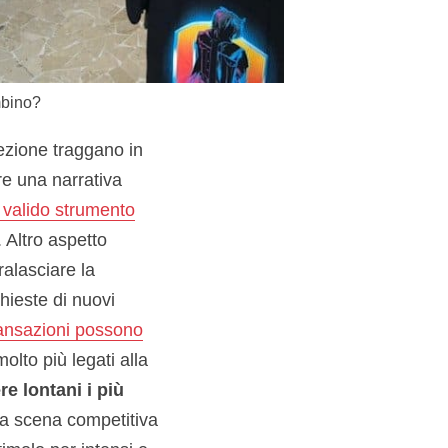
mbino?
fezione traggano in
e una narrativa
, valido strumento
. Altro aspetto
ralasciare la
chieste di nuovi
ransazioni possono
olto più legati alla
re lontani i più
a scena competitiva