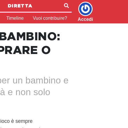
DIRETTA
Timeline
Vuoi contribuire?
Accedi
 BAMBINO:
PRARE O
 per un bambino e
tà e non solo
ogioco è sempre