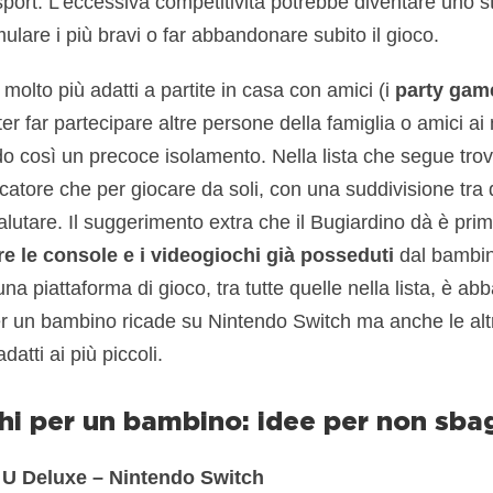
sport. L’eccessiva competitività potrebbe diventare uno st
mulare i più bravi o far abbandonare subito il gioco.
 molto più adatti a partite in casa con amici (i
party gam
ter far partecipare altre persone della famiglia o amici a
o così un precoce isolamento. Nella lista che segue trov
catore che per giocare da soli, con una suddivisione tra q
valutare. Il suggerimento extra che il Bugiardino dà è prim
re le console e i videogiochi già posseduti
dal bambin
una piattaforma di gioco, tra tutte quelle nella lista, è a
per un bambino ricade su Nintendo Switch ma anche le alt
datti ai più piccoli.
hi per un bambino: idee per non sbag
 U Deluxe – Nintendo Switch