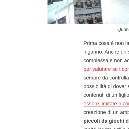
Quant
Prima cosa è non las
inganno. Anche un s
complessa e non ad
per valutare se i co
sempre da controll
possibilità di dover
contenuti di un figl
essere limitate e co
creazione di un ambi
piccoli da giochi 