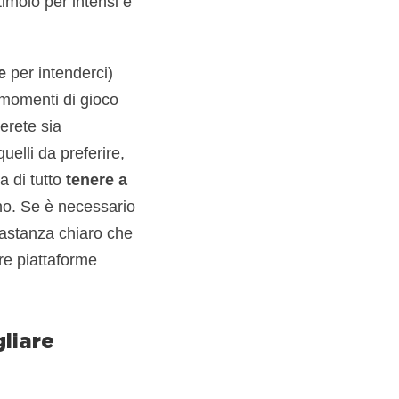
imolo per intensi e
e
per intenderci)
i momenti di gioco
erete sia
uelli da preferire,
a di tutto
tenere a
o. Se è necessario
bbastanza chiaro che
re piattaforme
liare