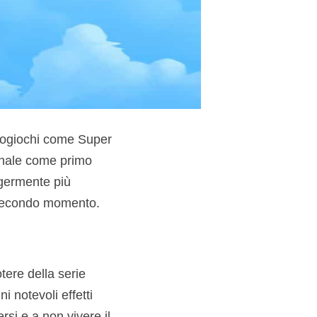
deogiochi come Super
onale come primo
ggermente più
 secondo momento.
tere della serie
 notevoli effetti
si e a non vivere il