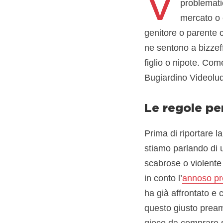
V
problemati
mercato o c
genitore o parente
ne sentono a bizzeff
figlio o nipote. Com
Bugiardino Videoludi
Le regole pe
Prima di riportare l
stiamo parlando di u
scabrose o violente
in conto l’
annoso pr
ha già affrontato e
questo giusto preamb