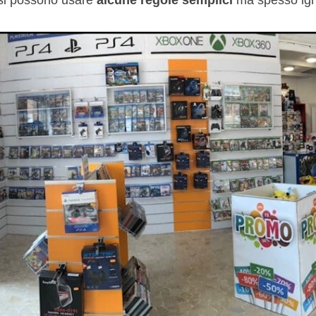
si possono usare
alcune regole semplici
ma spesso ign