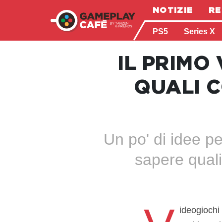
NOTIZIE
RE
PS5
Series X
IL PRIMO
QUALI 
Un po' di idee p
sapere quali
ideogiochi 