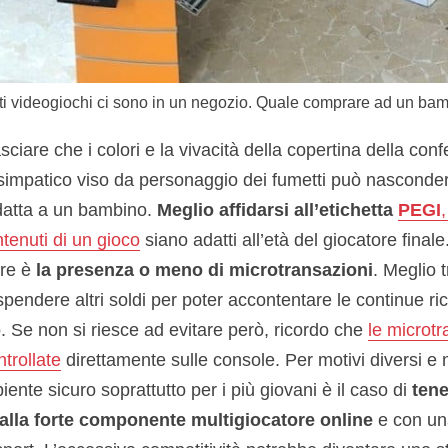
i videogiochi ci sono in un negozio. Quale comprare ad un ba
ciare che i colori e la vivacità della copertina della con
impatico viso da personaggio dei fumetti può nasconder
atta a un bambino.
Meglio affidarsi all’etichetta
PEGI
ntenuti di un gioco
siano adatti all’età del giocatore finale
are è
la presenza o meno di microtransazioni
. Meglio t
 spendere altri soldi per poter accontentare le continue ri
io. Se non si riesce ad evitare però, ricordo che
le microt
ntrollate
direttamente sulle console. Per motivi diversi e m
ente sicuro soprattutto per i più giovani è il caso di
tene
dalla forte componente multigiocatore online
e con un