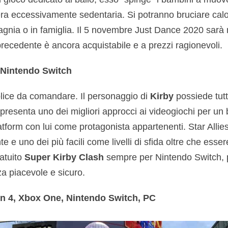
ra eccessivamente sedentaria. Si potranno bruciare calor
agnia o in famiglia. Il 5 novembre Just Dance 2020 sarà 
precedente è ancora acquistabile e a prezzi ragionevoli.
– Nintendo Switch
lice da comandare. Il personaggio di
Kirby
possiede tut
ppresenta uno dei migliori approcci ai videogiochi per u
atform con lui come protagonista appartenenti. Star Alli
te e uno dei più facili come livelli di sfida oltre che esse
atuito
Super Kirby Clash
sempre per Nintendo Switch, pi
a piacevole e sicuro.
n 4, Xbox One, Nintendo Switch, PC