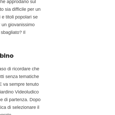
 che approdano sul
 sia difficile per un
 e titoli popolari se
er un giovanissimo
sbagliato? Il
mbino
aso di ricordare che
utti senza tematiche
 E va sempre tenuto
iardino Videoludico
se di partenza. Dopo
ca di selezionare il