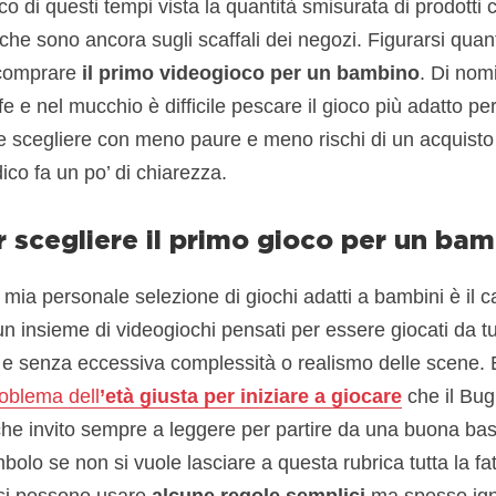
co di questi tempi vista la quantità smisurata di prodotti
he sono ancora sugli scaffali dei negozi. Figurarsi quanto
 comprare
il primo videogioco per un bambino
. Di nomi
e e nel mucchio è difficile pescare il gioco più adatto p
e scegliere con meno paure e meno rischi di un acquisto 
co fa un po’ di chiarezza.
r scegliere il primo gioco per un ba
a mia personale selezione di giochi adatti a bambini è il c
n insieme di videogiochi pensati per essere giocati da t
 e senza eccessiva complessità o realismo delle scene.
oblema dell
’età giusta per iniziare a giocare
che il Bug
 che invito sempre a leggere per partire da una buona ba
olo se non si vuole lasciare a questa rubrica tutta la fati