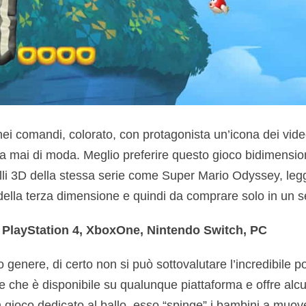
ei comandi, colorato, con protagonista un’icona dei vi
a mai di moda. Meglio preferire questo gioco bidimensi
elli 3D della stessa serie come Super Mario Odyssey, le
della terza dimensione e quindi da comprare solo in un
 PlayStation 4, XboxOne, Nintendo Switch, PC
o genere, di certo non si può sottovalutare l’incredibile po
che è disponibile su qualunque piattaforma e offre alcuni
 gioco dedicato al ballo, esso “spinge” i bambini a muover