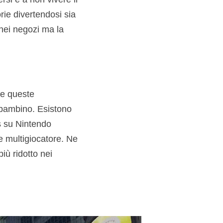
ie divertendosi sia
nei negozi ma la
te queste
n bambino. Esistono
es su Nintendo
re multigiocatore. Ne
ù ridotto nei