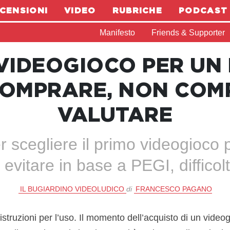
CENSIONI
VIDEO
RUBRICHE
PODCAST
Manifesto
Friends & Supporter
 VIDEOGIOCO PER UN
COMPRARE, NON COM
VALUTARE
er scegliere il primo videogioco
 evitare in base a PEGI, difficol
IL BUGIARDINO VIDEOLUDICO
di
FRANCESCO PAGANO
istruzioni per l’uso. Il momento dell’acquisto di un vide