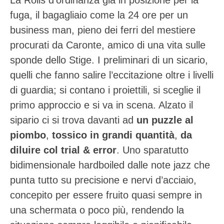
La Rolls d’ordinanza già in posizione per la
fuga, il bagagliaio come la 24 ore per un
business man, pieno dei ferri del mestiere
procurati da Caronte, amico di una vita sulle
sponde dello Stige. I preliminari di un sicario,
quelli che fanno salire l’eccitazione oltre i livelli
di guardia; si contano i proiettili, si sceglie il
primo approccio e si va in scena. Alzato il
sipario ci si trova davanti ad
un puzzle al
piombo
,
tossico in grandi quantità
,
da
diluire col trial & error
. Uno sparatutto
bidimensionale hardboiled dalle note jazz che
punta tutto su precisione e nervi d’acciaio,
concepito per essere fruito quasi sempre in
una schermata o poco più, rendendo la