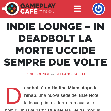
INDIE LOUNGE – IN
DEADBOLT LA
MORTE UCCIDE
SEMPRE DUE VOLTE
INDIE LOUNGE
di
STEFANO CALZATI
D
eadbolt è un Hotline Miami dopo la
rehab
, una nuova sede del Blue Note
laddove prima la terra tremava sotto i
bpm di un rave party. Due serial killer dai modus