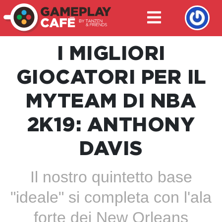
I MIGLIORI
GIOCATORI PER IL
MYTEAM DI NBA
2K19: ANTHONY
DAVIS
Il nostro quintetto base
"ideale" si completa con l'ala
forte dei New Orleans