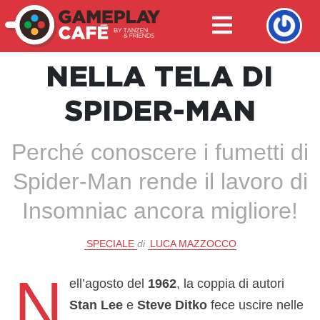
NELLA TELA DI
SPIDER-MAN
Perché conoscere i fumetti di
Spider-Man rende il lavoro di
Insomniac ancora migliore!
SPECIALE
di
LUCA MAZZOCCO
N
ell’agosto del
1962
, la coppia di autori
Stan Lee
e
Steve Ditko
fece uscire nelle