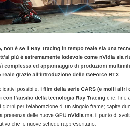
e, non è se il Ray Tracing in tempo reale sia una tecn
utt’al più è estremamente lodevole come nVidia sia ri
ì complessa ed appannaggio di produzioni multimili
po reale grazie all’introduzione delle GeForce RTX
.
licativi possibile,
i film della serie CARS (e molti altri 
 con l’ausilio della tecnologia
Ray Tracing
che, fino 
i giorni per l’elaborazione di un singolo frame; capite d
 la presenza delle nuove GPU
nVidia
ma, il punto di svol
lutivo che le nuove schede rappresentano.