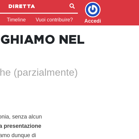
DIRETTA
Timeline
Vuoi contribuire?
Accedi
EGHIAMO NEL
che (parzialmente)
lonia, senza alcun
la presentazione
iamo dunque di