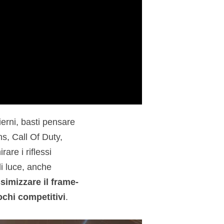
erni, basti pensare
, Call Of Duty,
re i riflessi
i luce, anche
simizzare il frame-
ochi competitivi
.