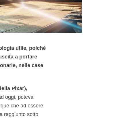
ologia utile, poiché
uscita a portare
onarie, nelle case
della Pixar),
ad oggi, poteva
unque che ad essere
ta raggiunto sotto