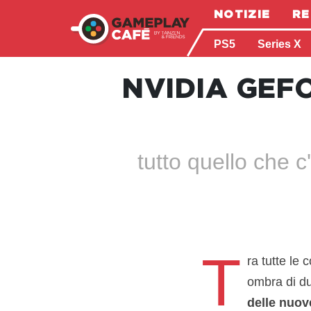
NOTIZIE
RE
PS5
Series X
NVIDIA GEF
tutto quello che 
T
ra tutte le
ombra di d
delle nuov