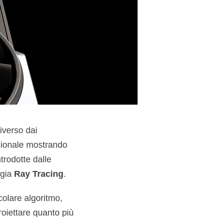
diverso dai
tazionale mostrando
ntrodotte dalle
ogia
Ray Tracing
.
colare algoritmo,
proiettare quanto più