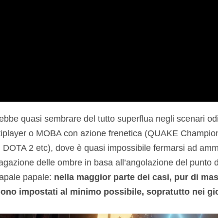
ebbe quasi sembrare del tutto superflua negli scenari odi
ltiplayer o MOBA con azione frenetica (QUAKE Champions
DOTA 2 etc), dove è quasi impossibile fermarsi ad ammira
pagazione delle ombre in basa all’angolazione del punto d
papale papale:
nella maggior parte dei casi, pur di mas
ngono impostati al minimo possibile, sopratutto nei gi