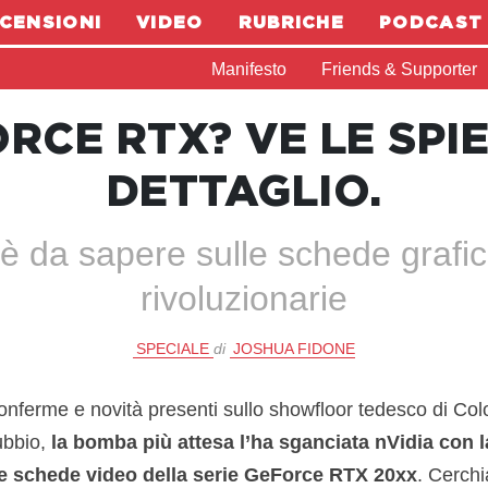
CENSIONI
VIDEO
RUBRICHE
PODCAST
Manifesto
Friends & Supporter
ORCE RTX? VE LE SPI
DETTAGLIO.
c'è da sapere sulle schede grafi
rivoluzionarie
SPECIALE
di
JOSHUA FIDONE
 conferme e novità presenti sullo showfloor tedesco di Co
ubbio,
la bomba più attesa l’ha sganciata nVidia con 
e schede video della serie
GeForce RTX 20xx
. Cerch