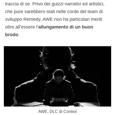
traccia di se. Privo dei guizzi narrativi ed artistici,
che pure sarebbero stati nelle corde del team di
sviluppo Remedy, AWE non ha particolari meriti
oltre all’essere l’
allungamento di un buon
brodo
.
AWE, DLC di Control