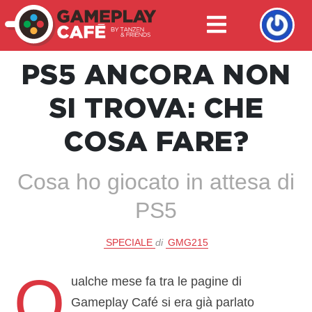
PS5 ANCORA NON
SI TROVA: CHE
COSA FARE?
Cosa ho giocato in attesa di
PS5
SPECIALE
di
GMG215
Q
ualche mese fa tra le pagine di
Gameplay Café si era già parlato