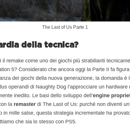
The Last of Us Parte 1
rdia della tecnica?
il remake come uno dei giochi più strabilianti tecnicament
ation 5? Considerato che ancora oggi la Parte II fa figura
nza dei giochi della nuova generazione, la domanda è leg
us operandi di Naughty Dog l’approcciare un hardware
ente inedito. Le basi dello sviluppo dell’
engine proprie
 con la
remaster
di The Last of Us: purché non diventi un’
o in mille salse, questa strategia incrementale ha provato 
ettiamo che sia lo stesso con PS5.