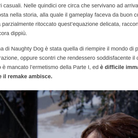
ri casuali. Nelle quindici ore circa che servivano ad arriva
osta nella storia, alla quale il gameplay faceva da buon c
 parzialmente ritoccato quest’equazione delicata, racco
ora dippiù.
a di Naughty Dog è stata quella di riempire il mondo di pi
razione, oppure scontri che rendessero soddisfacente il
o è mancato l’ermetismo della Parte I, ed
è difficile imm
le il remake ambisce.