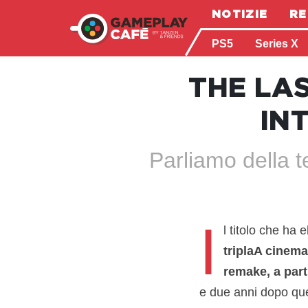
NOTIZIE
RE
PS5
Series X
THE LAS
IN
Parliamo della 
I
l titolo che ha 
triplaA cinema
remake, a part
e due anni dopo qu