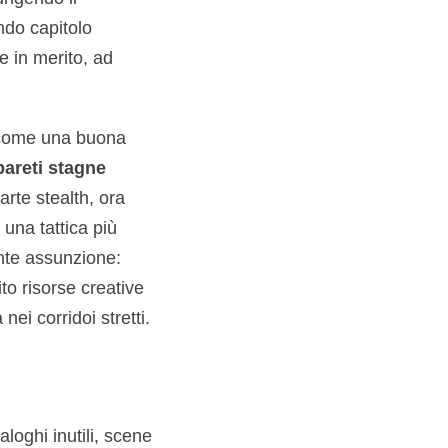
ndo capitolo
e in merito, ad
e come una buona
pareti stagne
arte stealth, ora
una tattica più
ente assunzione:
ito risorse creative
ei corridoi stretti.
aloghi inutili, scene