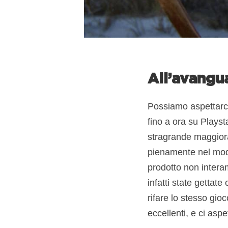
All’avangua
Possiamo aspettarci 
fino a ora su Playst
stragrande maggiora
pienamente nel mod
prodotto non interam
infatti state gettate
rifare lo stesso gioc
eccellenti, e ci asp