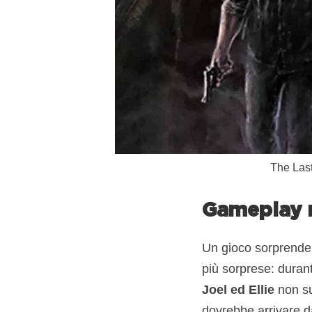
The Last
Gameplay n
Un gioco sorprenden
più sorprese: durant
Joel ed Ellie
non su
dovrebbe arrivare dal