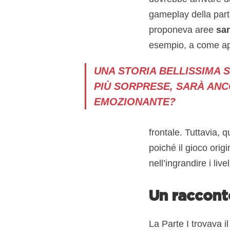
gameplay della parte
proponeva aree
sa
esempio, a come app
UNA STORIA BELLISSIMA 
PI
Ù SORPRESE, SARÀ AN
EMOZIONANTE?
frontale. Tuttavia, 
poiché il gioco origi
nell’ingrandire i live
Un raccont
La Parte I trovava i