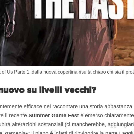
 of Us Parte 1, dalla nuova copertina risulta chiaro chi sia il pro
uovo su livelli vecchi?
temente efficace nel raccontare una storia abbastanza 
e il recente
Summer Game Fest
è emerso chiaramente c
birà alterazioni sostanziali (ci mancherebbe, aggiungiam
 gameplay: il piano è infatti di rinvigorire la parte I agg