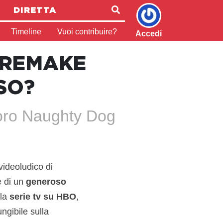
DIRETTA
Timeline
Vuoi contribuire?
Accedi
N REMAKE
SO?
voro Naughty Dog
videoludico di
e di un
generoso
lla
serie tv su HBO
,
gibile sulla