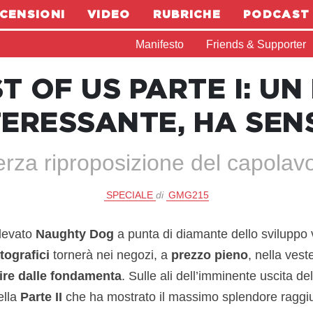
CENSIONI
VIDEO
RUBRICHE
PODCAST
Manifesto
Friends & Supporter
T OF US PARTE I: U
TERESSANTE, HA SEN
terza riproposizione del capola
SPECIALE
di
GMG215
elevato
Naughty Dog
a punta di diamante dello sviluppo 
tografici
tornerà nei negozi, a
prezzo pieno
, nella vest
ire dalle fondamenta
.
Sulle ali dell’imminente uscita de
ella
Parte II
che ha mostrato il massimo splendore raggiun