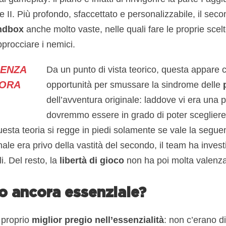
 II. Più profondo, sfaccettato e personalizzabile, il seco
ndbox
anche molto vaste, nelle quali fare le proprie scelt
rocciare i nemici.
SENZA
Da un punto di vista teorico, questa appar
CORA
opportunità per smussare la sindrome delle
dell’avventura originale: laddove vi era una p
dovremmo essere in grado di poter scegliere 
questa teoria si regge in piedi solamente se vale la segu
nale era privo della vastità del secondo, il team ha invest
lli. Del resto, la
libertà di gioco
non ha poi molta valenza n
o ancora essenziale?
l proprio
miglior pregio nell’essenzialità
: non c’erano di