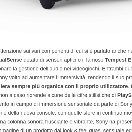
enzione sui vari componenti di cui si è parlato anche ne
ualSense
dotato di sensori aptici o il famoso
Tempest E
onare la gestione dell’audio nei videogiochi. Entrambi qu
Sony volto ad aumentare l’immersività, rendendo il suo pr
iera sempre più organica con il proprio utilizzatore
.
on a caso riprende alcune delle cifre stilistiche di
PlayS
nto in campo di immersione sensoriale da parte di Sony.
one della nuova console, con quelle sfere in continuo m
a colonna sonora frusciante e vibrante, Sony ha prese
mmagine di un prodotto dal look & feel quasi sensuale ed