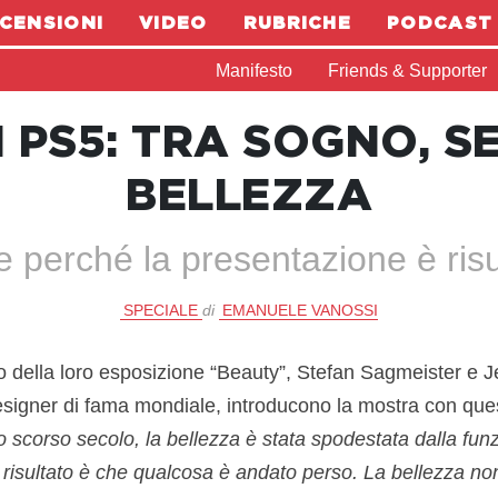
CENSIONI
VIDEO
RUBRICHE
PODCAST
Manifesto
Friends & Supporter
I PS5: TRA SOGNO, 
BELLEZZA
 perché la presentazione è risul
SPECIALE
di
EMANUELE VANOSSI
o della loro esposizione “Beauty”, Stefan Sagmeister e 
esigner di fama mondiale, introducono la mostra con que
o scorso secolo, la bellezza è stata spodestata dalla funz
 Il risultato è che qualcosa è andato perso. La bellezza no