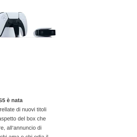
S5 è nata
llate di nuovi titoli
aspetto del box che
e, all’annuncio di
chi ama e chi odia il