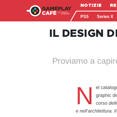
NOTIZIE
RE
PS5
Series X
IL DESIGN D
Proviamo a capire
N
el catalog
graphic d
corso dell
e nell’architettura.