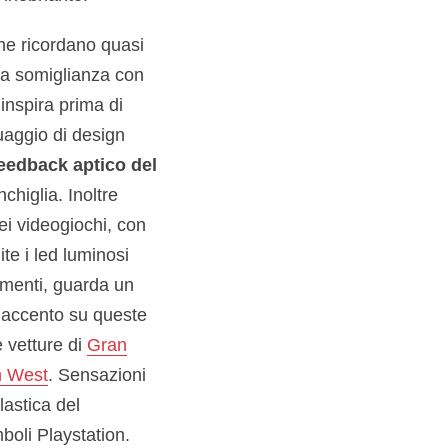
he ricordano quasi
 la somiglianza con
inspira prima di
guaggio di design
eedback aptico del
higlia. Inoltre
ei videogiochi, con
e i led luminosi
imenti, guarda un
l’accento su queste
e vetture di
Gran
n West
. Sensazioni
lastica del
boli Playstation.