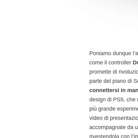
Poniamo dunque l’att
come il controller
D
promette di rivoluzi
parte del piano di 
connettersi in man
design di PS5, che n
più grande esperime
video di presentazi
accompagnate da un
rivestendola con l’i