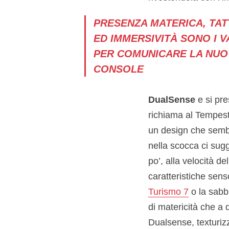
PRESENZA MATERICA, TAT
ED IMMERSIVITÀ SONO I V
PER COMUNICARE LA NUO
CONSOLE
DualSense
e si pr
richiama al Tempest 
un design che sembr
nella scocca ci sug
po’, alla velocità d
caratteristiche senso
Turismo 7
o la sabbi
di matericità che a 
Dualsense, texturizz