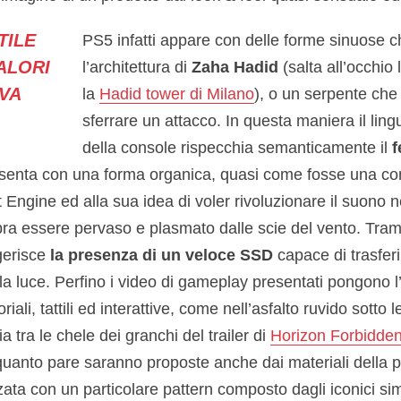
TILE
PS5 infatti appare con delle forme sinuose c
ALORI
l’architettura di
Zaha Hadid
(salta all’occhio
VA
la
Hadid tower di Milano
), o un serpente che 
sferrare un attacco. In questa maniera il lin
della console rispecchia semanticamente il
f
esenta con una forma organica, quasi come fosse una conc
Engine ed alla sua idea di voler rivoluzionare il suono n
a essere pervaso e plasmato dalle scie del vento. Tramit
gerisce
la presenza di un veloce SSD
capace di trasfer
ella luce. Perfino i video di gameplay presentati pongono 
riali, tattili ed interattive, come nell’asfalto ruvido sotto l
a tra le chele dei granchi del trailer di
Horizon Forbidde
quanto pare saranno proposte anche dai materiali della p
ata con un particolare pattern composto dagli iconici sim