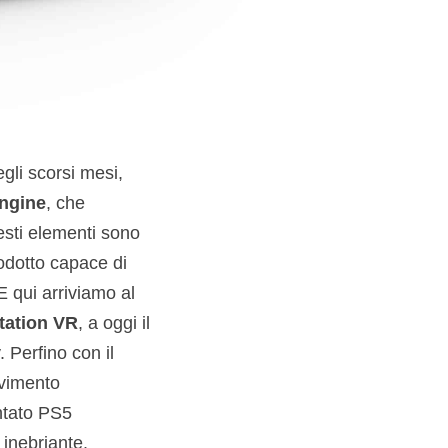
gli scorsi mesi,
ngine
, che
esti elementi sono
odotto capace di
 E qui arriviamo al
tation VR
, a oggi il
 Perfino con il
ovimento
ntato PS5
 inebriante.