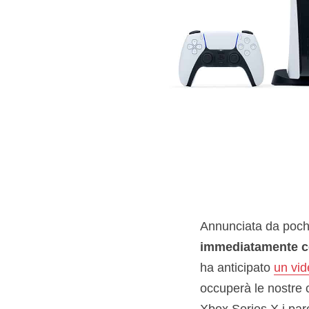
Annunciata da pochi
immediatamente co
ha anticipato
un vid
occuperà le nostre c
Xbox Series X i pare