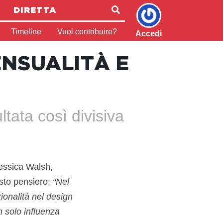
DIRETTA
Timeline
Vuoi contribuire?
Accedi
SENSUALITÀ E
tata così divisiva
Jessica Walsh,
sto pensiero:
“Nel
ionalità nel design
n solo influenza