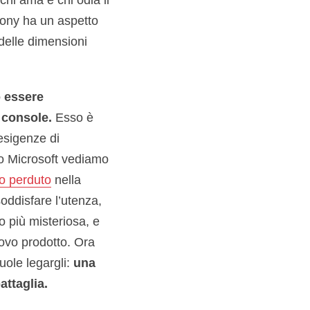
Sony ha un aspetto
delle dimensioni
ò essere
 console.
Esso è
 esigenze di
to Microsoft vediamo
no perduto
nella
ddisfare l’utenza,
 più misteriosa, e
ovo prodotto. Ora
uole legargli:
una
attaglia.