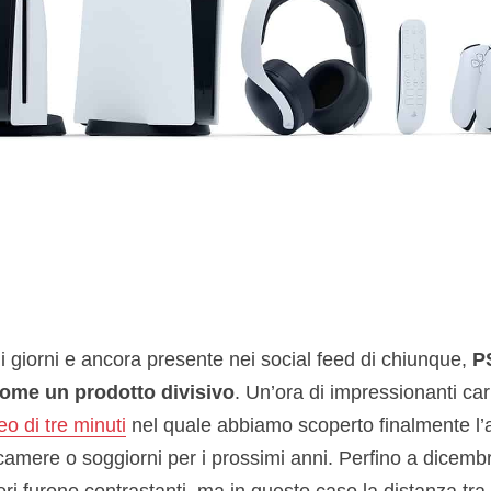
 giorni e ancora presente nei social feed di chiunque,
P
me un prodotto divisivo
. Un’ora di impressionanti carre
eo di tre minuti
nel quale abbiamo scoperto finalmente l’
amere o soggiorni per i prossimi anni. Perfino a dicembr
ri furono contrastanti, ma in questo caso la distanza tra 