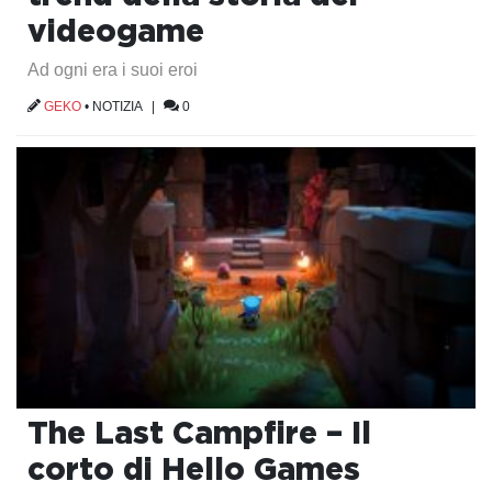
videogame
Ad ogni era i suoi eroi
GEKO
•
NOTIZIA
|
0
The Last Campfire – Il
corto di Hello Games