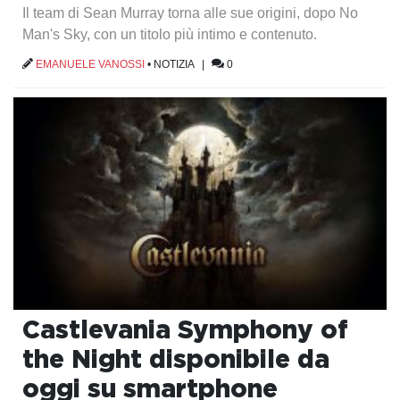
Il team di Sean Murray torna alle sue origini, dopo No
Man's Sky, con un titolo più intimo e contenuto.
EMANUELE VANOSSI
•
NOTIZIA
|
0
Castlevania Symphony of
the Night disponibile da
oggi su smartphone