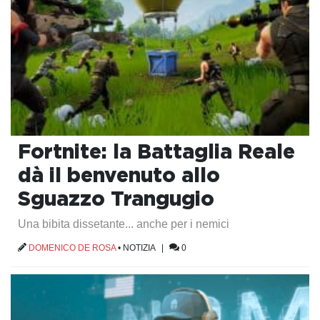
Fortnite: la Battaglia Reale
dà il benvenuto allo
Sguazzo Trangugio
Una bibita dissetante... anche per i nemici
DOMENICO DE ROSA
•
NOTIZIA
|
0