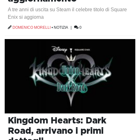
A tre anni di uscita su Steam il celebre titolo di Square
Enix si aggiorna
DOMENICO MORELLI
•
NOTIZIA
|
0
Kingdom Hearts: Dark
Road, arrivano i primi