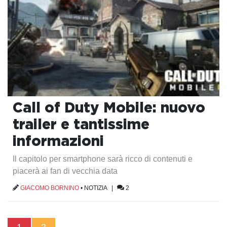
Call of Duty Mobile: nuovo
trailer e tantissime
informazioni
Il capitolo per smartphone sarà ricco di contenuti e
piacerà ai fan di vecchia data
GIACOMO BORNINO
•
NOTIZIA
|
2
1
2