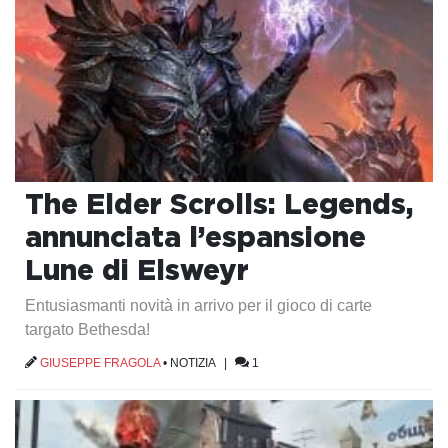
The Elder Scrolls: Legends,
annunciata l’espansione
Lune di Elsweyr
Entusiasmanti novità in arrivo per il gioco di carte
targato Bethesda!
GIUSEPPE FRAGOLA
•
NOTIZIA
|
1