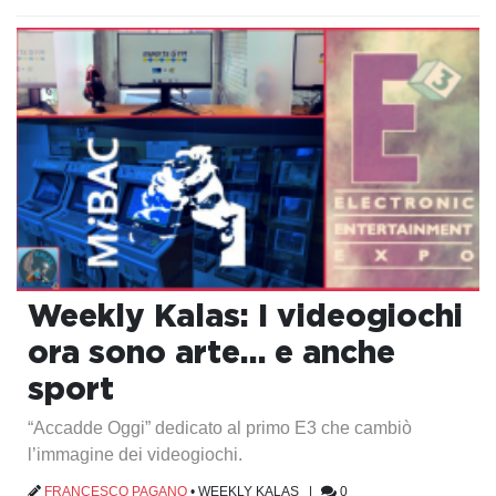
Weekly Kalas: I videogiochi
ora sono arte… e anche
sport
“Accadde Oggi” dedicato al primo E3 che cambiò
l’immagine dei videogiochi.
FRANCESCO PAGANO
•
WEEKLY KALAS
|
0