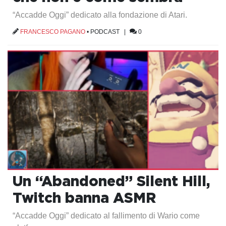
“Accadde Oggi” dedicato alla fondazione di Atari.
FRANCESCO PAGANO
•
PODCAST
|
0
Un “Abandoned” Silent Hill,
Twitch banna ASMR
“Accadde Oggi” dedicato al fallimento di Wario come