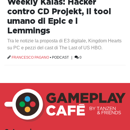
Weekly Kalas: Hacker
contro CD Projekt, Il tool
umano di Epic e i
Lemmings
Tra le notizie la proposta di E3 digitale, Kingdom Hearts
su PC e pezzi del cast di The Last of US HBO.
FRANCESCO PAGANO
•
PODCAST
|
0