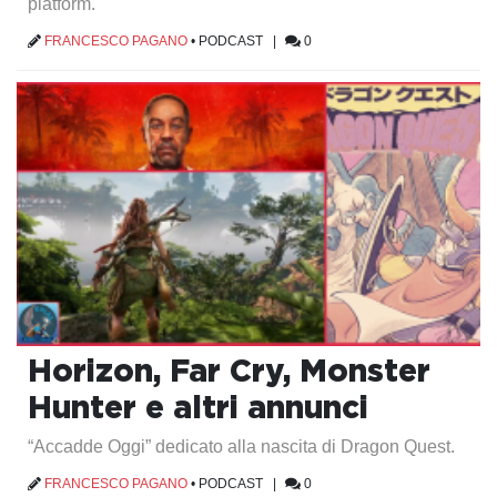
platform.
FRANCESCO PAGANO
•
PODCAST
|
0
Horizon, Far Cry, Monster
Hunter e altri annunci
“Accadde Oggi” dedicato alla nascita di Dragon Quest.
FRANCESCO PAGANO
•
PODCAST
|
0