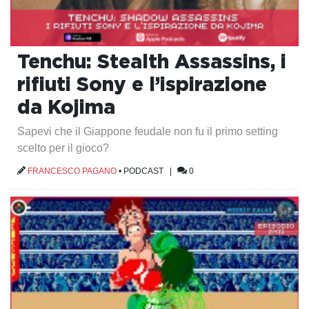
Tenchu: Stealth Assassins, i
rifiuti Sony e l’ispirazione
da Kojima
Sapevi che il Giappone feudale non fu il primo setting
scelto per il gioco?
FRANCESCO PAGANO
•
PODCAST
|
0