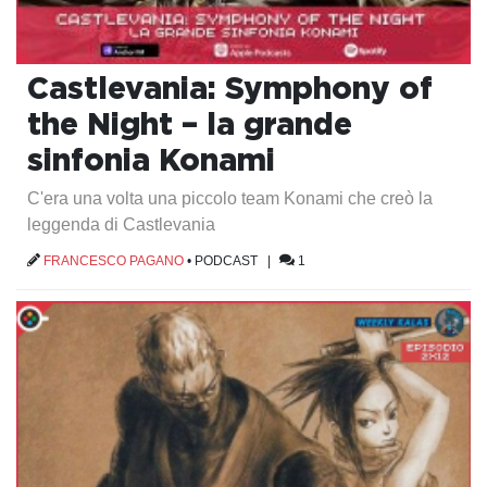
Castlevania: Symphony of
the Night – la grande
sinfonia Konami
C'era una volta una piccolo team Konami che creò la
leggenda di Castlevania
FRANCESCO PAGANO
•
PODCAST
|
1