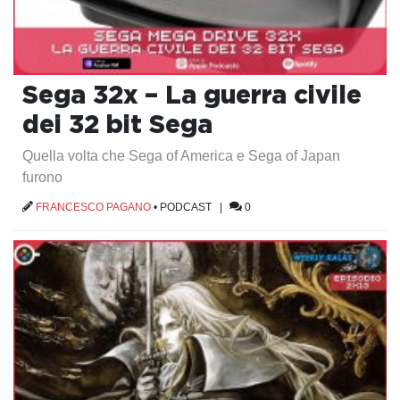
Sega 32x – La guerra civile
dei 32 bit Sega
Quella volta che Sega of America e Sega of Japan
furono
FRANCESCO PAGANO
•
PODCAST
|
0