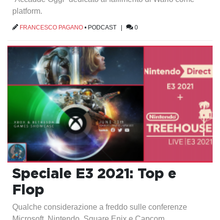
platform.
FRANCESCO PAGANO
•
PODCAST
|
0
Speciale E3 2021: Top e
Flop
Qualche considerazione a freddo sulle conferenze
Microsoft, Nintendo, Square Enix e Capcom