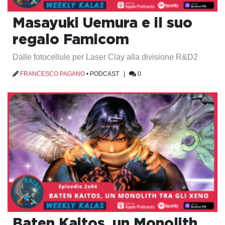
Masayuki Uemura e il suo
regalo Famicom
Dalle fotocellule per Laser Clay alla divisione R&D2
FRANCESCO PAGANO
•
PODCAST
|
0
Baten Kaitos, un Monolith