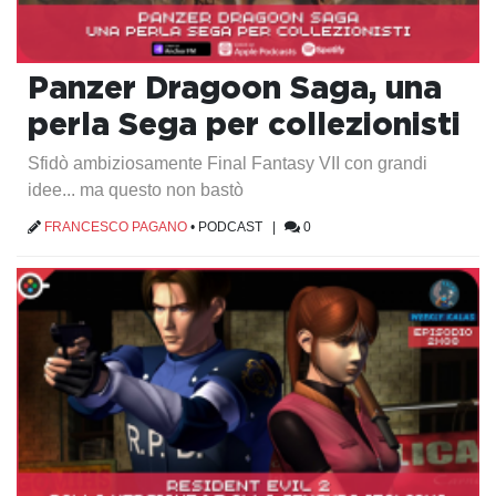
Panzer Dragoon Saga, una
perla Sega per collezionisti
Sfidò ambiziosamente Final Fantasy VII con grandi
idee... ma questo non bastò
FRANCESCO PAGANO
•
PODCAST
|
0