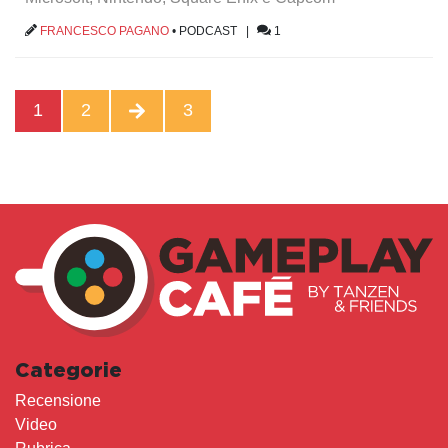
FRANCESCO PAGANO
•
PODCAST
|
1
1
2
3
Categorie
Recensione
Video