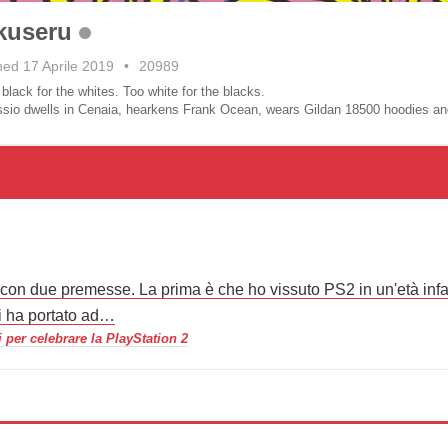
kuseru
ned 17 Aprile 2019
•
20989
black for the whites. Too white for the blacks.
ssio dwells in Cenaia, hearkens Frank Ocean, wears Gildan 18500 hoodies and
o con due premesse. La prima è che ho vissuto PS2 in un'età inf
i ha portato ad…
 per celebrare la PlayStation 2