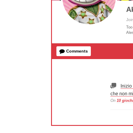
A
Joi
Too 
Ale
Comments
Inizi
che non m
On
10 giochi