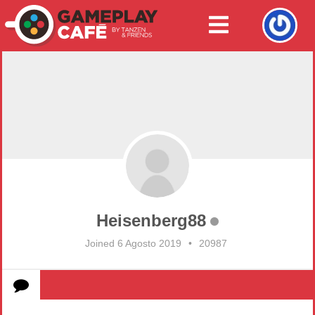
Heisenberg88
Joined 6 Agosto 2019
•
20987