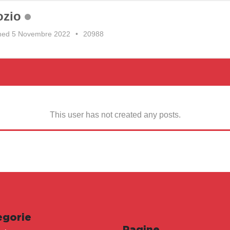
ozio
ned 5 Novembre 2022
•
20988
This user has not created any posts.
egorie
Pagine