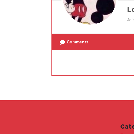
L
Joi
Comments
Cat