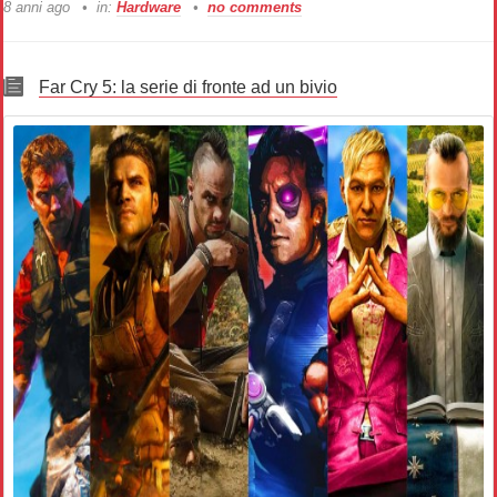
8 anni ago
in:
Hardware
no comments
Far Cry 5: la serie di fronte ad un bivio