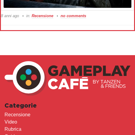
8 anni ago
in:
Recensione
no comments
Categorie
Recensione
Video
Rubrica