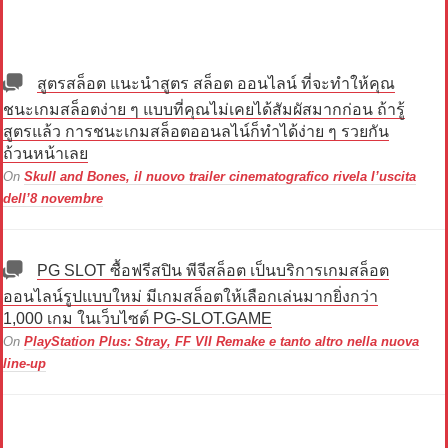
สูตรสล็อต แนะนำสูตร สล็อต ออนไลน์ ที่จะทำให้คุณ
ชนะเกมสล็อตง่าย ๆ แบบที่คุณไม่เคยได้สัมผัสมากก่อน ถ้ารู้
สูตรแล้ว การชนะเกมสล็อตออนลไน์ก็ทำได้ง่าย ๆ รวยกัน
ถ้วนหน้าเลย
On
Skull and Bones, il nuovo trailer cinematografico rivela l’uscita
dell’8 novembre
PG SLOT ซื้อฟรีสปิน พีจีสล็อต เป็นบริการเกมสล็อต
ออนไลน์รูปแบบใหม่ มีเกมสล็อตให้เลือกเล่นมากยิ่งกว่า
1,000 เกม ในเว็บไซต์ PG-SLOT.GAME
On
PlayStation Plus: Stray, FF VII Remake e tanto altro nella nuova
line-up