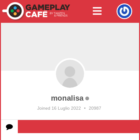
monalisa
Joined 16 Luglio 2022
•
20987