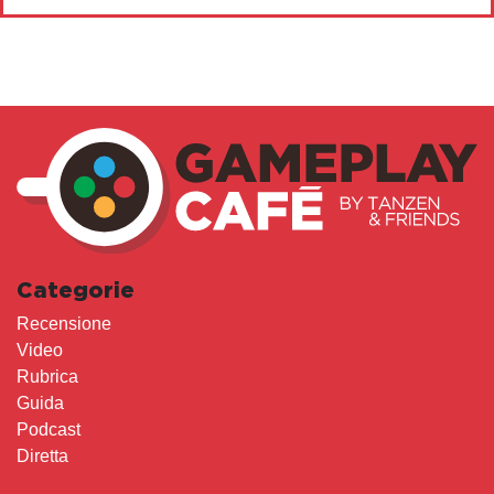
Categorie
Recensione
Video
Rubrica
Guida
Podcast
Diretta