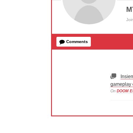
M
Joi
Comments
Insie
gameplay c
On
DOOM Ete