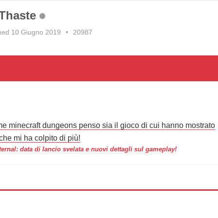
Thaste
ned 10 Giugno 2019
•
20987
me minecraft dungeons penso sia il gioco di cui hanno mostrato
he mi ha colpito di più!
rnal: data di lancio svelata e nuovi dettagli sul gameplay!