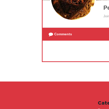
P
Joi
Comments
Cat