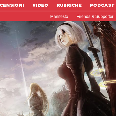
CENSIONI
VIDEO
RUBRICHE
PODCAST
Manifesto
Friends & Supporter