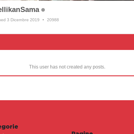
ellikanSama
ned 3 Dicembre 2019
•
20988
This user has not created any posts.
egorie
Pagine