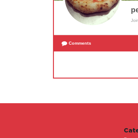
p
Joi
Comments
Cat