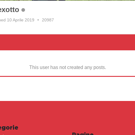
exotto
ned 10 Aprile 2019
•
20987
This user has not created any posts.
egorie
Pagine