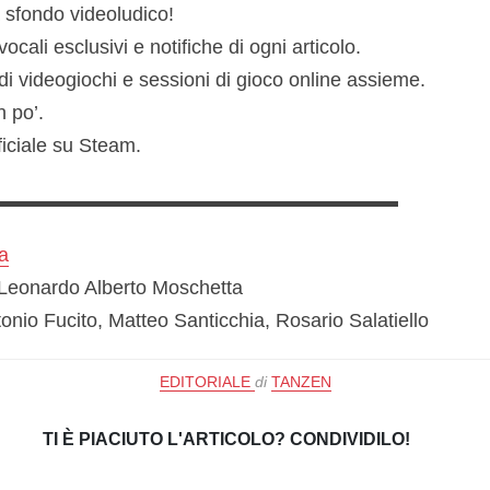
a sfondo videoludico!
vocali esclusivi e notifiche di ogni articolo.
di videogiochi e sessioni di gioco online assieme.
n po’.
ficiale su Steam.
▬▬▬▬▬▬▬▬▬▬▬▬▬▬▬▬▬▬▬▬▬
a
 Leonardo Alberto Moschetta
onio Fucito, Matteo Santicchia, Rosario Salatiello
EDITORIALE
di
TANZEN
TI È PIACIUTO L'ARTICOLO? CONDIVIDILO!