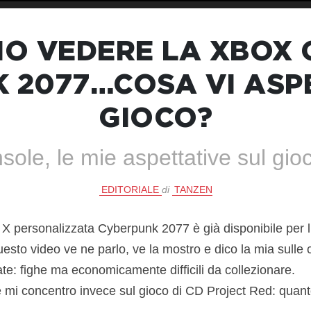
IO VEDERE LA XBOX 
 2077…COSA VI ASP
GIOCO?
onsole, le mie aspettative sul g
EDITORIALE
di
TANZEN
 personalizzata Cyberpunk 2077 è già disponibile per l’
uesto video ve ne parlo, ve la mostro e dico la mia sulle
te: fighe ma economicamente difficili da collezionare.
 mi concentro invece sul gioco di CD Project Red: quant