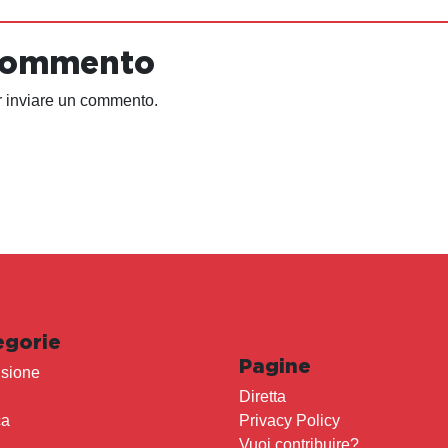
 commento
 inviare un commento.
egorie
Pagine
sione
Diretta
ca
Privacy Policy
Vuoi contribuire?