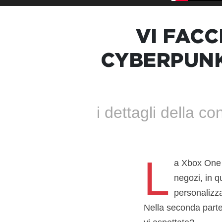
VI FACC
CYBERPUNK
i dettagli della c
L
a Xbox One X
negozi, in q
personalizza
Nella seconda parte