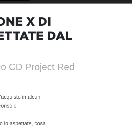
ONE X DI
ETTATE DAL
ioco CD Project Red
acquisto in alcuni
 console
o lo aspettate, cosa