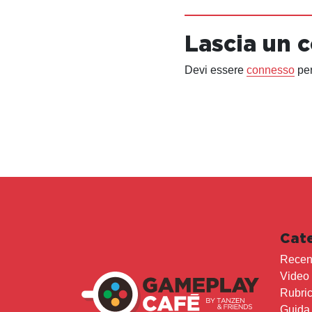
Lascia un
Devi essere
connesso
per
Cat
Recen
Video
Rubri
Guida