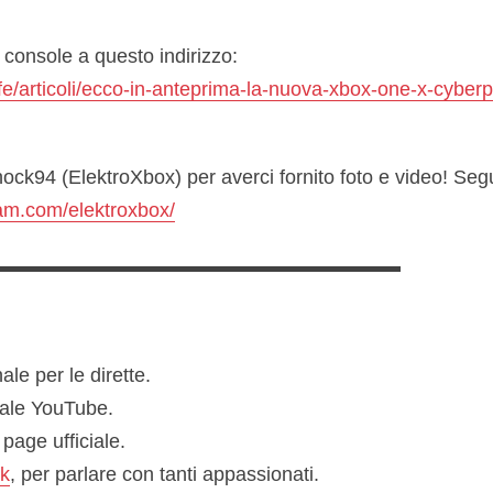
a console a questo indirizzo:
fe/articoli/ecco-in-anteprima-la-nuova-xbox-one-x-cyber
ock94 (ElektroXbox) per averci fornito foto e video! Seg
am.com/elektroxbox/
▬▬▬▬▬▬▬▬▬▬▬▬▬▬▬▬▬▬▬▬▬
ale per le dirette.
ale YouTube.
n page ufficiale.
k
, per parlare con tanti appassionati.