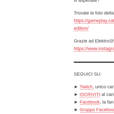
vi aspettate?
Trovate le foto dell
https://gameplay.ca
edition/
Grazie ad ElektroSh
https://www.instagr
▬▬▬▬▬▬▬▬
SEGUICI SU:
►
Twitch
, unico can
►
ISCRIVITI
al can
►
Facebook
, la fa
►
Gruppo Faceboo