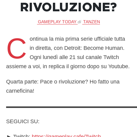
RIVOLUZIONE?
GAMEPLAY TODAY
di
TANZEN
C
ontinua la mia prima serie ufficiale tutta
in diretta, con Detroit: Become Human.
Ogni lunedì alle 21 sul canale Twitch
assieme a voi, in replica il giorno dopo su Youtube.
Quarta parte: Pace o rivoluzione? Ho fatto una
carneficina!
▬▬▬▬▬▬▬▬▬▬▬▬▬▬▬▬▬▬▬▬▬▬▬
SEGUICI SU:
► Twitch:
https://gameplay.cafe/Twitch