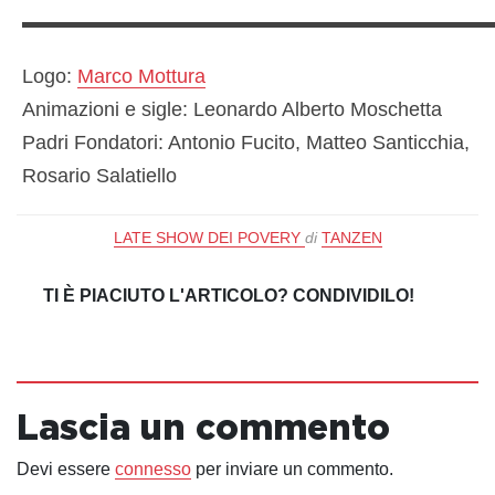
▬▬▬▬▬▬▬▬▬▬▬▬▬▬▬▬▬▬▬▬▬▬▬
Logo:
Marco Mottura
Animazioni e sigle: Leonardo Alberto Moschetta
Padri Fondatori: Antonio Fucito, Matteo Santicchia,
Rosario Salatiello
LATE SHOW DEI POVERY
di
TANZEN
TI È PIACIUTO L'ARTICOLO? CONDIVIDILO!
Lascia un commento
Devi essere
connesso
per inviare un commento.