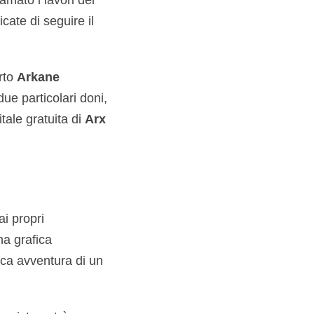
cate di seguire il
rto
Arkane
ue particolari doni,
tale gratuita di
Arx
ai propri
na grafica
pica avventura di un