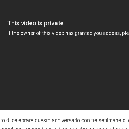
o di celebrare questo anniversario con tre settimane di c
 dimenticare omaggi per tutti coloro che amano ed hanno a