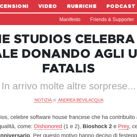
CENSIONI
VIDEO
RUBRICHE
PODCAST
Manifesto
Friends & Supporter
E STUDIOS CELEBRA 
LE DONANDO AGLI U
FATALIS
In arrivo molte altre sorprese...
NOTIZIA
di
ANDREA BEVILACQUA
os, celebre software house francese che ha contribuito all
qualità, come:
Dishonored
(1 e 2),
Bioshock 2
e
Prey
, c
nniversario
. Per questo motivo hanno deciso di festeggia