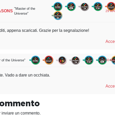
"Master of the
ASONS
29 MA
Universe"
diti, appena scaricati. Grazie per la segnalazione!
Acced
 of the Universe"
30 MA
te. Vado a dare un occhiata.
Acced
 commento
 inviare un commento.