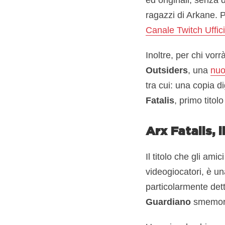
ragazzi di Arkane. P
Canale Twitch Uffic
Inoltre, per chi vo
Outsiders
, una
nuo
tra cui: una copia di
Fatalis
, primo titol
Arx Fatalis, 
Il titolo che gli am
videogiocatori, è un
particolarmente dett
Guardiano
smemorat