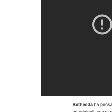
Bethesda
ha pensat
ed originali, senza