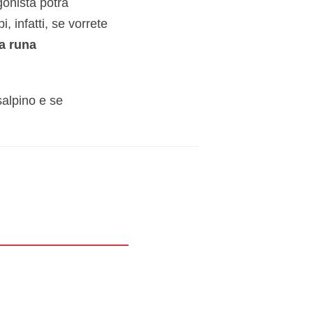
gonista potrà
 infatti, se vorrete
a runa
salpino e se