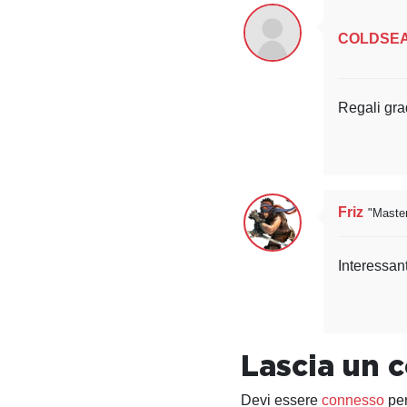
COLDSE
Regali gra
Friz
"Master
Interessan
Lascia un
Devi essere
connesso
per