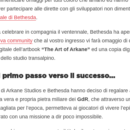
er partecipare alle dirette con gli sviluppatori non dimenti
iale di Bethesda
.
rrà celebrare in compagnia il ventennale, Bethesda ha ape
va community
che al vostro ingresso vi farà omaggio di d
gitale dell’artbook
“The Art of Arkane”
ed una copia digi
o dello studio transalpino.
il primo passo verso il successo…
ici di Arkane Studios e Bethesda hanno deciso di regalare 
a vera e propria pietra miliare dei
GdR
, che attraverso u
agliata per l’epoca, permetteva ai giocatori di vivere l’e
o con una missione a dir poco impossibile.