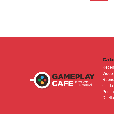
Cat
Recen
Video
Rubri
Guida
Podca
Dirett