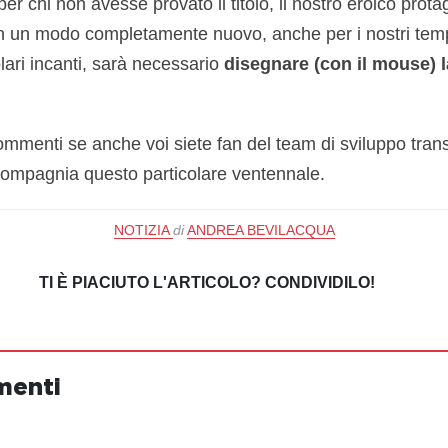
er chi non avesse provato il titolo, il nostro eroico prota
in un modo completamente nuovo, anche per i nostri tempi,
olari incanti, sarà necessario
disegnare (con il mouse) l
ommenti se anche voi siete fan del team di sviluppo tran
 compagnia questo particolare ventennale.
NOTIZIA
di
ANDREA BEVILACQUA
TI È PIACIUTO L'ARTICOLO? CONDIVIDILO!
menti