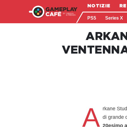
NOTIZIE
RE
PS5
Series X
ARKAN
VENTENNA
A
rkane Studi
di grande 
20esimo a