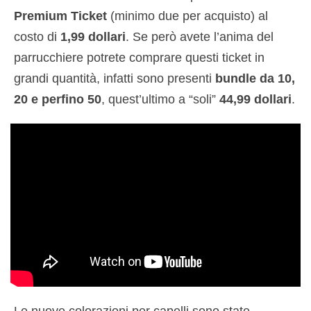
Premium Ticket
(minimo due per acquisto) al
costo di
1,99 dollari
. Se però avete l’anima del
parrucchiere potrete comprare questi ticket in
grandi quantità, infatti sono presenti
bundle da 10,
20 e perfino 50
, quest’ultimo a “soli”
44,99 dollari
.