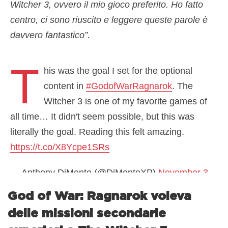
Witcher 3, ovvero il mio gioco preferito. Ho fatto
centro, ci sono riuscito e leggere queste parole è
davvero fantastico”.
T
his was the goal I set for the optional
content in
#GodofWarRagnarok
. The
Witcher 3 is one of my favorite games of
all time… It didn't seem possible, but this was
literally the goal. Reading this felt amazing.
https://t.co/X8Ycpe1SRs
— Anthony DiMento (@DiMentoXP)
November 3,
2022
God of War: Ragnarok voleva
delle missioni secondarie