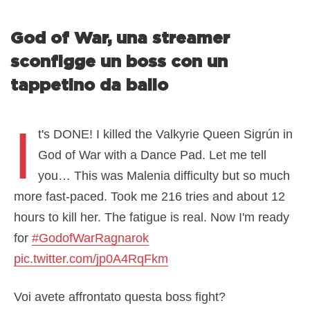
God of War, una streamer
sconfigge un boss con un
tappetino da ballo
I
t's DONE! I killed the Valkyrie Queen Sigrún in
God of War with a Dance Pad. Let me tell
you… This was Malenia difficulty but so much
more fast-paced. Took me 216 tries and about 12
hours to kill her. The fatigue is real. Now I'm ready
for
#GodofWarRagnarok
pic.twitter.com/jp0A4RqFkm
— MissMikkaa (@MissMikkaa)
November 6, 2022
Voi avete affrontato questa boss fight?