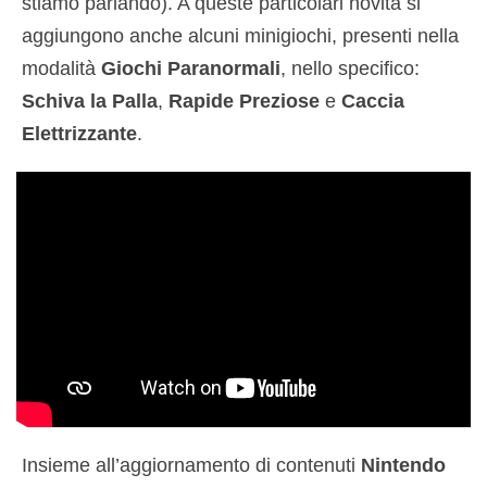
stiamo parlando). A queste particolari novità si
aggiungono anche alcuni minigiochi, presenti nella
modalità
Giochi Paranormali
, nello specifico:
Schiva la Palla
,
Rapide Preziose
e
Caccia
Elettrizzante
.
Insieme all’aggiornamento di contenuti
Nintendo