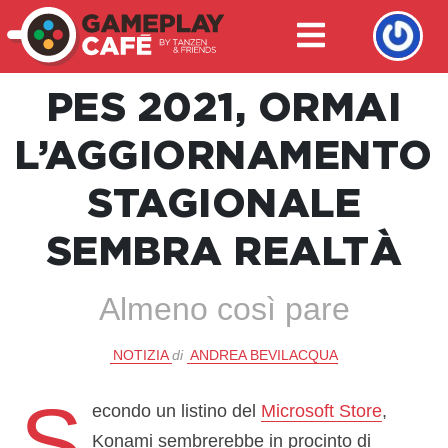
PES 2021, ORMAI
L’AGGIORNAMENTO
STAGIONALE
SEMBRA REALTÀ
Almeno così pare
NOTIZIA
di
ANDREA BEVILACQUA
S
econdo un listino del
Microsoft Store
,
Konami sembrerebbe in procinto di