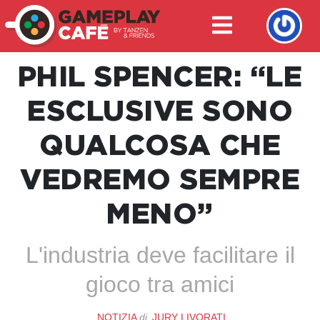
PHIL SPENCER: “LE
ESCLUSIVE SONO
QUALCOSA CHE
VEDREMO SEMPRE
MENO”
L'industria deve facilitare il
gioco tra amici
NOTIZIA
di
JURY LIVORATI